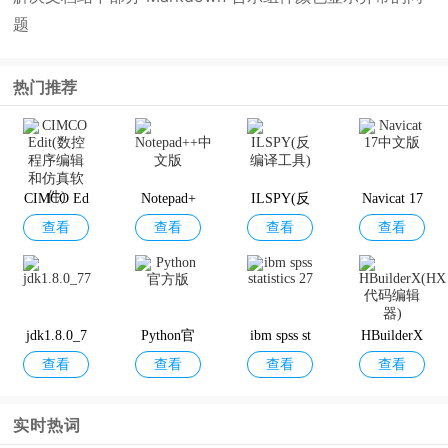
题
热门推荐
CIMCO Ed
Notepad+
ILSPY(反
Navicat 17
查看
查看
查看
查看
it(数控程
+中文版
编译工具)
中文版
序编辑和
仿真软件)
jdk1.8.0_7
Python官
ibm spss st
HBuilderX
查看
查看
查看
查看
7
方版
atistics 27
(HX代码
编辑器)
实时热词