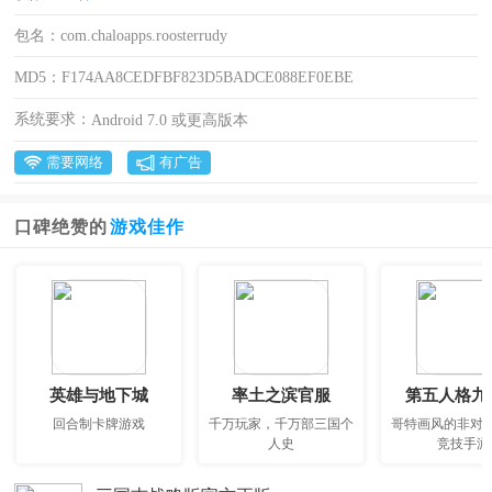
包名：
com.chaloapps.roosterrudy
MD5：
F174AA8CEDFBF823D5BADCE088EF0EBE
系统要求：
Android 7.0 或更高版本
需要网络
有广告
口碑绝赞的
游戏佳作
英雄与地下城
率土之滨官服
第五人格九
回合制卡牌游戏
千万玩家，千万部三国个
哥特画风的非对
人史
竞技手游