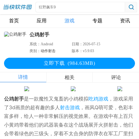
首页
应用
游戏
专题
资讯
公鸡射手
系统：
Android
日期：
2026-07-15
类别：
动作射击
版本：
v5.9.03
立即下
载
(984.63MB)
详情
相关
评论
公鸡射手
是一款魔性又鬼畜的小鸡模拟
吃鸡游戏
，游戏采用
了3d画质的超有趣的多人
射击游戏
，画风Q萌可爱，色彩丰
富多样，给人一种非常解压的视觉效果。在游戏中有上百只
小黄鸡带着他们的武器装备在这个战场展开火拼射击，他们
会带着绿色的三级头，穿着不太合身的防弹衣在军工厂里扫