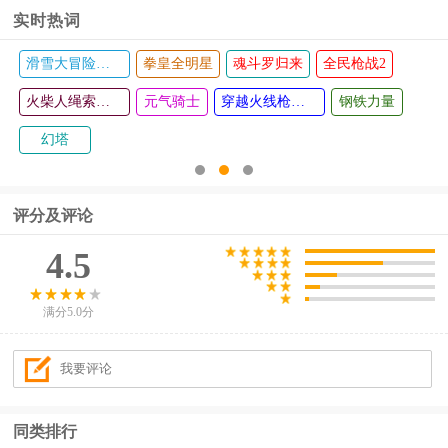
实时热词
滑雪大冒险官方正版
拳皇全明星
魂斗罗归来
全民枪战2
火柴人绳索英雄
元气骑士
穿越火线枪战王者
钢铁力量
幻塔
评分及评论
4.5
满分5.0分
同类排行