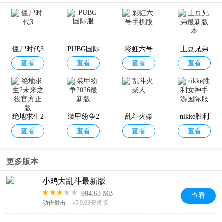
6最新版
版
僵尸时代3
PUBG国际
彩虹六号
土豆兄弟
查看
查看
查看
查看
服
手机版
最新版本
绝地求生2
装甲纷争2
乱斗火柴
nikke胜利
查看
查看
查看
查看
未来之役
026最新版
人
女神手游
官方正版
国际服
更多版本
小鸡大乱斗最新版
984.63 MB
查看
动作射击
v5.9.03安卓版