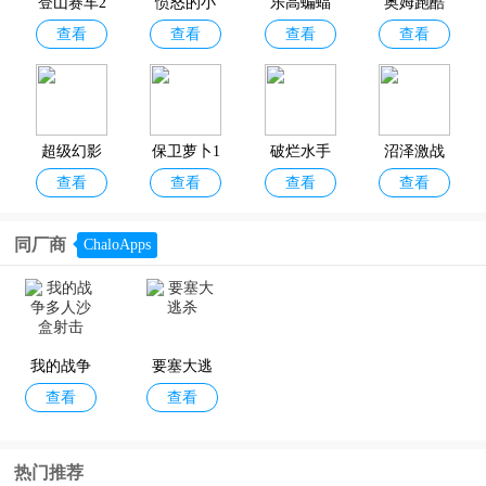
登山赛车2
愤怒的小
乐高蝙蝠
奥姆跑酷
小伙伴分享收藏！
查看
查看
查看
查看
官方正版
鸟经典版
侠3
(Om Nom:
Run)
超级幻影
保卫萝卜1
破烂水手
沼泽激战
查看
查看
查看
查看
猫
手机版(Tr
无限金币
ash Sailors)
钻石破解
同厂商
ChaloApps
版
楼下的早
凯蒂猫和
超级救火
元梦之星
查看
查看
查看
查看
餐店破解
好朋友们
队2免费版
官方正版
版
我的战争
要塞大逃
查看
查看
多人沙盒
杀
射击
果宝无双
汤姆猫荒
超级幻影
蠢蠢的死
热门推荐
查看
查看
查看
查看
野派对202
猫2官方正
法