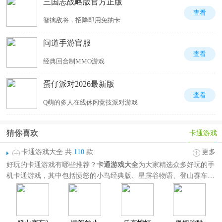
三国志战略版官方正版
查看
智擒敌将，招降即用免抽卡
问道手游官服
查看
经典回合制MMO游戏
蛋仔派对2026最新版
查看
Q萌的多人在线休闲竞技派对游戏
猜你喜欢
卡通游戏
卡通游戏大全 共
110
款
更多
好玩的卡通游戏有哪些推荐？
卡通游戏大全
为大家精选众多好玩的手
机卡通游戏，其中包括愤怒的小鸟经典版、星露谷物语、登山赛车
2、米加小镇世界、荒野乱斗等等热门卡通游戏。
这些卡通手游带来了丰富的游戏体验，部分游戏还融入了卡通动漫剧
情。在这里无论你是偏好休闲闯关、温馨治愈、模拟经营、动作射击
还是建造类卡通游戏，都可以在高分卡通游戏合集中找到，欢迎各位