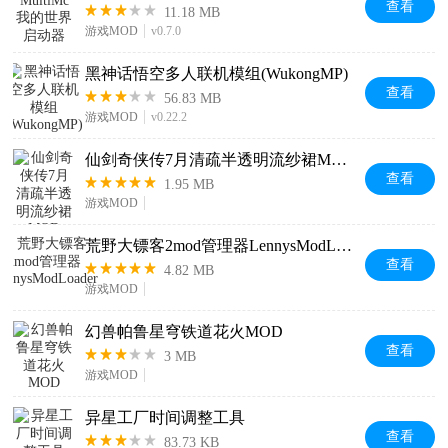
查看
11.18 MB
游戏MOD
v0.7.0
黑神话悟空多人联机模组(WukongMP)
查看
56.83 MB
游戏MOD
v0.22.2
仙剑奇侠传7月清疏半透明流纱裙MOD
查看
1.95 MB
游戏MOD
荒野大镖客2mod管理器LennysModLoader
查看
4.82 MB
游戏MOD
幻兽帕鲁星穹铁道花火MOD
查看
3 MB
游戏MOD
异星工厂时间调整工具
查看
83.73 KB