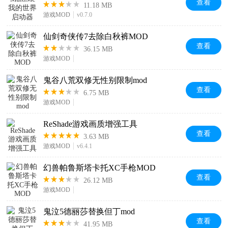
查看
11.18 MB
游戏MOD
v0.7.0
仙剑奇侠传7去除白秋裤MOD
查看
36.15 MB
游戏MOD
鬼谷八荒双修无性别限制mod
查看
6.75 MB
游戏MOD
ReShade游戏画质增强工具
查看
3.63 MB
游戏MOD
v6.4.1
幻兽帕鲁斯塔卡托XC手枪MOD
查看
26.12 MB
游戏MOD
鬼泣5德丽莎替换但丁mod
查看
41.95 MB