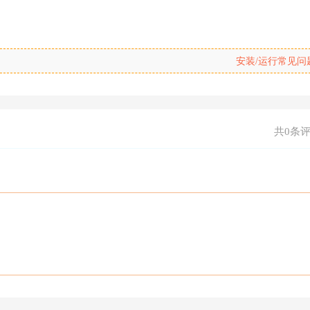
安装/运行常见问
共0条