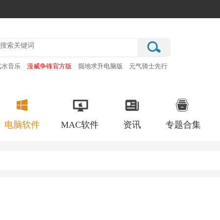
汽水音乐
漫威争锋官方版
掘地求升电脑版
元气骑士先行
赛车之天朝历险最新版
电脑软件
MAC软件
资讯
专题合集