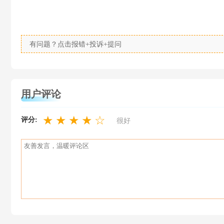
有问题？点击报错+投诉+提问
用户评论
★
★
★
★
☆
评分:
很好