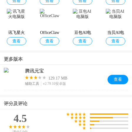
查看
查看
查看
查看
本地部署
电脑版
电脑版
电脑版
工具
腾讯动漫
腾讯Marvi
冒险岛m
腾讯新闻A
查看
查看
查看
查看
s手机版
国际服
pp
讯飞星火
OfficeClaw
豆包AI电
当贝AI电
查看
查看
查看
查看
电脑版
脑版
脑版
完美世界
御龙在天
QQ影音手
新三国：
更多版本
查看
查看
查看
查看
手游
手游官方
机版
荣耀再起
版
腾讯元宝
129.17 MB
查看
辅助工具
v2.79.10安卓版
天涯明月
QQ音乐手
天天象棋
EA SPORT
查看
查看
查看
查看
刀手游
机版
S FC 2026
评分及评论
4.5