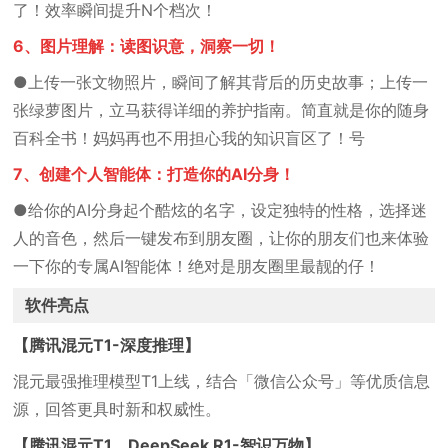
了！效率瞬间提升N个档次！
6、图片理解：读图识意，洞察一切！
●上传一张文物照片，瞬间了解其背后的历史故事；上传一
张绿萝图片，立马获得详细的养护指南。简直就是你的随身
百科全书！妈妈再也不用担心我的知识盲区了！号
7、创建个人智能体：打造你的AI分身！
●给你的AI分身起个酷炫的名字，设定独特的性格，选择迷
人的音色，然后一键发布到朋友圈，让你的朋友们也来体验
一下你的专属AI智能体！绝对是朋友圈里最靓的仔！
软件亮点
【腾讯混元T1-深度推理】
混元最强推理模型T1上线，结合「微信公众号」等优质信息
源，回答更具时新和权威性。
【腾讯混元T1、DeepSeek R1-智识万物】