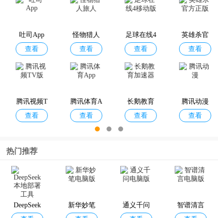
野狐围棋2
吐司App
怪物猎人
足球在线4
查看
查看
查看
查看
026最新版
旅人
移动版
ima
腾讯视频T
腾讯体育A
长鹅教育
查看
查看
查看
查看
V版
pp
加速器
热门推荐
英雄杀官
逆战助手
火龙漫剧A
秒剪
查看
查看
查看
查看
方正版
pp
DeepSeek
新华妙笔
通义千问
智谱清言