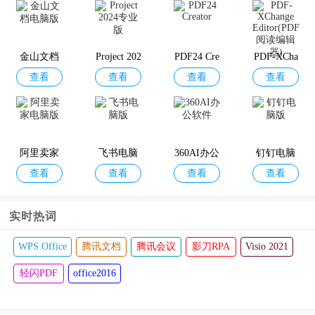
金山文档
Project 202
PDF24 Cre
PDF-XCha
查看
查看
查看
查看
电脑版
4专业版
ator
nge Editor
(PDF阅读
编辑器)
阿里卖家
飞书电脑
360AI办公
钉钉电脑
查看
查看
查看
查看
电脑版
版
软件
版
实时热词
WPS Office
腾讯文档
腾讯会议
影刀RPA
Visio 2021
轻闪PDF
office2016