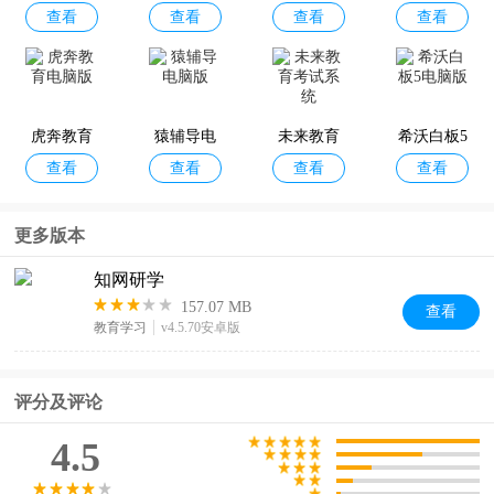
查看
查看
查看
查看
电脑版
电脑版
户端
学生端
虎奔教育
猿辅导电
未来教育
希沃白板5
查看
查看
查看
查看
电脑版
脑版
考试系统
电脑版
更多版本
知网研学
157.07 MB
查看
教育学习
v4.5.70安卓版
评分及评论
4.5