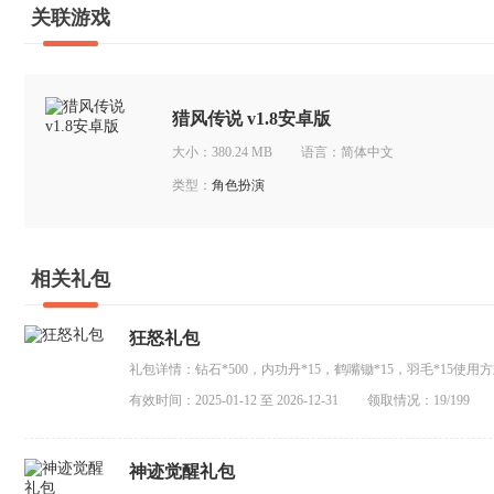
关联游戏
猎风传说 v1.8安卓版
大小：380.24 MB
语言：简体中文
类型：
角色扮演
相关礼包
狂怒礼包
礼包详情：钻石*500，内功丹*15，鹤嘴锄*15，羽毛*15
换、输入兑换码、兑换成功后在邮件中领取。注意事项：1、单
有效时间：2025-01-12 至 2026-12-31
领取情况：19/199
用一次3、礼包内容发放至邮箱稍有延...
神迹觉醒礼包