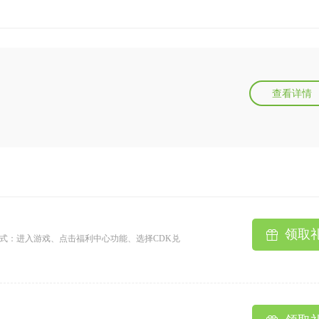
查看详情
领取
使用方式：进入游戏、点击福利中心功能、选择CDK兑
激活码只能使用一次2、单类型礼包单角色只能使