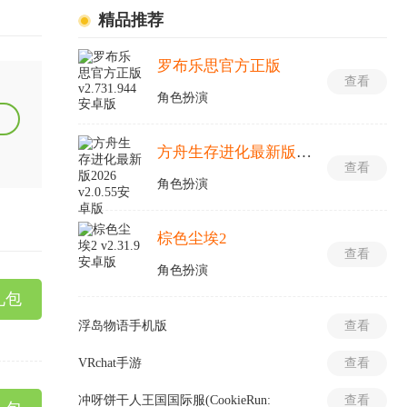
精品推荐
罗布乐思官方正版
查看
角色扮演
方舟生存进化最新版2026
查看
角色扮演
棕色尘埃2
查看
角色扮演
礼包
浮岛物语手机版
查看
VRchat手游
查看
冲呀饼干人王国国际服(CookieRun:
查看