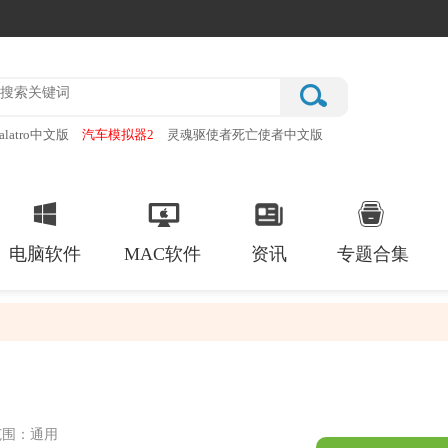
alatro中文版
汽车模拟器2
灵魂驱使者死亡使者中文版
厂
破门而入行动小队手机版
电脑软件
MAC软件
资讯
专题合集
范围：通用