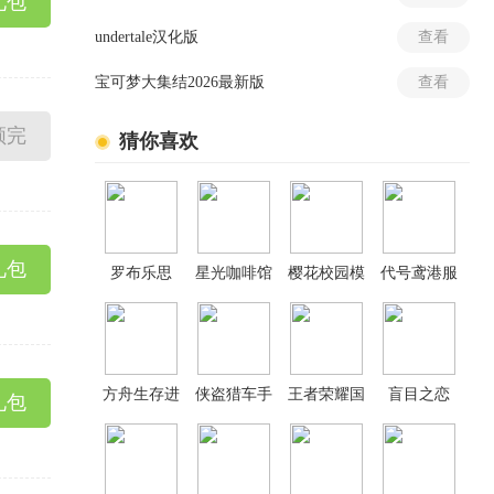
礼包
Kingdom)
undertale汉化版
查看
宝可梦大集结2026最新版
查看
领完
猜你喜欢
礼包
罗布乐思
星光咖啡馆
樱花校园模
代号鸢港服
Roblox国际
与死神之蝶
拟器正版
服
手机版
方舟生存进
侠盗猎车手
王者荣耀国
盲目之恋
礼包
化手机版
圣安地列斯
际服
手机版