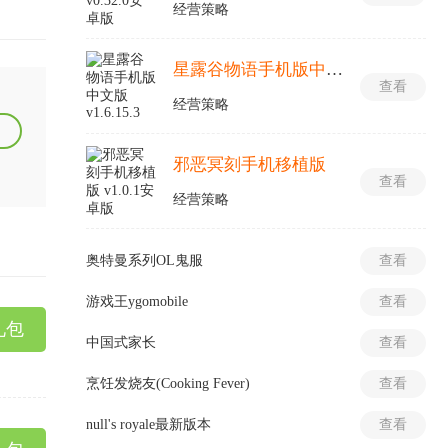
经营策略
星露谷物语手机版中文版
查看
经营策略
邪恶冥刻手机移植版
查看
经营策略
奥特曼系列OL鬼服
查看
游戏王ygomobile
查看
礼包
中国式家长
查看
烹饪发烧友(Cooking Fever)
查看
null's royale最新版本
查看