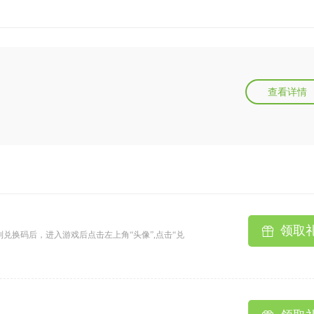
查看详情
领取
兑换码后，进入游戏后点击左上角“头像”,点击“兑
单激活码只能使用一次2、单类型礼包单角色只能使