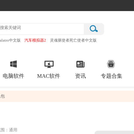
alatro中文版
汽车模拟器2
灵魂驱使者死亡使者中文版
厂
破门而入行动小队手机版
电脑软件
MAC软件
资讯
专题合集
礼包
范围：通用