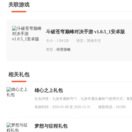
关联游戏
斗破苍穹巅峰对决手游 v1.0.5_1安卓版
大小：1.04 GB
语言：简体中文
类型：
经营策略
相关礼包
雄心之上礼包
礼包详情：九游专属称号*1，九游专属头像框*1使用方式：复制
换码”粘贴使用，手输要注意有无大小写和空格注意事项：1、
有效时间：2026-01-08 至 2026-12-31
领取情况：16/200
用一次3、礼包内容发放至...
梦想与征程礼包