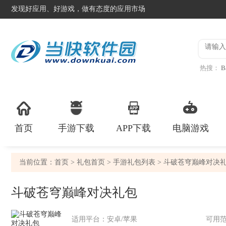
发现好应用、好游戏，做有态度的应用市场
热搜：
B
异星工
首页
手游下载
APP下载
电脑游戏
当前位置：
首页
>
礼包首页
>
手游礼包列表
> 斗破苍穹巅峰对决
斗破苍穹巅峰对决礼包
适用平台：安卓/苹果
可用