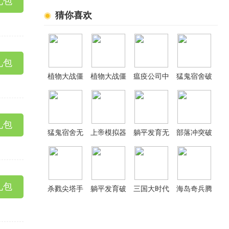
礼包
猜你喜欢
礼包
植物大战僵
植物大战僵
瘟疫公司中
猛鬼宿舍破
尸融合版手
尸杂交版重
文破解版
解版
机版
制版手机版
礼包
猛鬼宿舍无
上帝模拟器
躺平发育无
部落冲突破
敌版内置功
破解版
限金币版
解版2026最
能菜单
新版
礼包
杀戮尖塔手
躺平发育破
三国大时代
海岛奇兵腾
机版
解版内置作
4霸王立志
讯版
弊菜单
无限金币内
购版