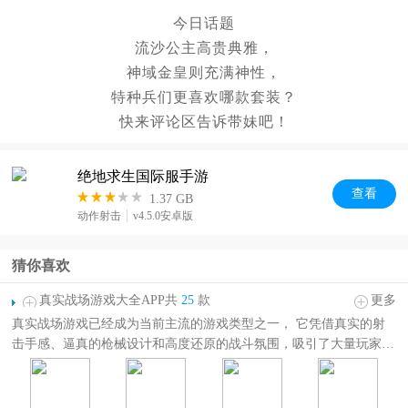
今日话题
流沙公主高贵典雅，
神域金皇则充满神性，
特种兵们更喜欢哪款套装？
快来评论区告诉带妹吧！
绝地求生国际服手游
查
看
1.37 GB
动作射击
v4.5.0安卓版
猜你喜欢
真实战场游戏大全APP共
25
款
更多
真实战场游戏已经成为当前主流的游戏类型之一， 它凭借真实的射
击手感、逼真的枪械设计和高度还原的战斗氛围，吸引了大量玩家的
青睐。然而，市面上的射击游戏种类繁多，玩家要在庞大的游戏市场
中找到一款心仪的枪战手游并非易事。为此，小编特意为大家整理了
真实战场游戏大全
。在这里你可以看到《对峙2》、《穿越火线》、