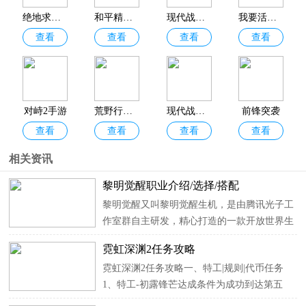
《PUBGMOBILE》、《和平精英》、《香肠派对》等热门游戏。感
绝地求生国际服手游
和平精英2026最新版
现代战争5手游官方正版
我要活下去
兴趣的下伙伴赶紧下载体验起来吧！
查看
查看
查看
查看
对峙2手游
荒野行动官服
现代战争2026最新版
前锋突袭
查看
查看
查看
查看
相关资讯
黎明觉醒职业介绍/选择/搭配
黎明觉醒又叫黎明觉醒生机，是由腾讯光子工
作室群自主研发，精心打造的一款开放世界生
存手游。终于在2月23号上线了，相信有非常
霓虹深渊2任务攻略
多的玩家迫不及待的打开这款游戏了，但是对
霓虹深渊2任务攻略一、特工|规则|代币任务
于没有参加过测试的玩家来说，游戏的职业选
1、特工-初露锋芒达成条件为成功到达第五
择成了一大难题，对职...
层，完成任务可解锁特工纱夜。 2、特工-孵化