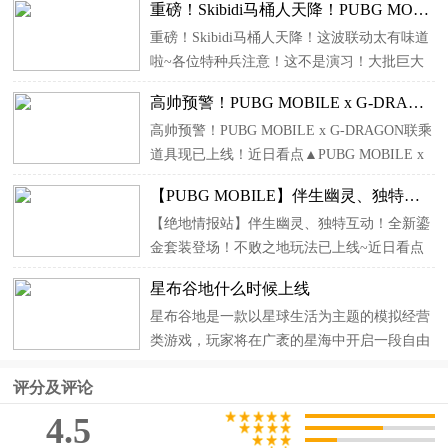
重磅！Skibidi马桶人天降！PUBG MOBILE这波联动太有味道啦~
新手达成条件为累计孵化成功8次，完成任务
重磅！Skibidi马桶人天降！这波联动太有味道
可解锁特工艾丽莎。 3、特工-暗影集团达成条
啦~各位特种兵注意！这不是演习！大批巨大
件为在单局...
头部为人类但身体变为了马桶的怪物从天而
高帅预警！PUBG MOBILE x G-DRAGON联乘道具现已上线！
降，并且立志将Skibidi外星病毒感染全人类！
高帅预警！PUBG MOBILE x G-DRAGON联乘
带妹赶紧跑到了幸存人类的阵地上，与队友们
道具现已上线！近日看点▲PUBG MOBILE x
并肩作战，奋力抵抗...
G-DRAGON联乘正式开启！参与LUCKY SPIN
【PUBG MOBILE】伴生幽灵、独特互动！全新鎏金套装登场！不败之地玩法已上线~
活动，联乘套装、联乘专属动作等你来解锁
【绝地情报站】伴生幽灵、独特互动！全新鎏
~▲ macabre Valentine 预售开启， 十连抽减免
金套装登场！不败之地玩法已上线~近日看点
券4折 即可拿下 ！还有 以...
▲ macabre Valentine 活动开启！首款 配有伴生
星布谷地什么时候上线
幽灵 与 独特互动动画 的鎏金套装 诡宴魅灵套
星布谷地是一款以星球生活为主题的模拟经营
装 登场！▲人气鎏金套装嗜血龙魇限时回归！
类游戏，玩家将在广袤的星海中开启一段自由
暗日恐翼飞...
而治愈的生活旅程。在游戏中，你可以自由改
评分及评论
造星球环境，从地形调整到家园搭建，再到家
具布置，所有细节都可以根据个人喜好进行设
4.5
计，真正实现“属于...