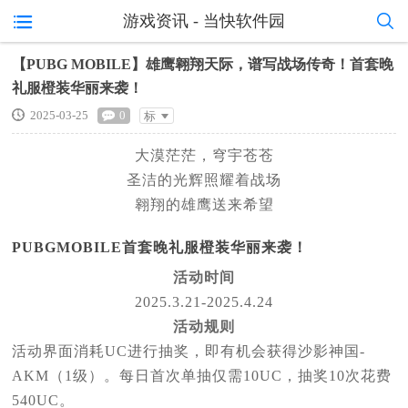
游戏资讯 - 当快软件园
【PUBG MOBILE】雄鹰翱翔天际，谱写战场传奇！首套晚
礼服橙装华丽来袭！
2025-03-25
0
标
准
大漠茫茫，穹宇苍苍
圣洁的光辉照耀着战场
翱翔的雄鹰送来希望
PUBGMOBILE首套晚礼服橙装华丽来袭！
活动时间
2025.3.21-2025.4.24
活动规则
活动界面消耗UC进行抽奖，即有机会获得沙影神国-
AKM（1级）。每日首次单抽仅需10UC，抽奖10次花费
540UC。