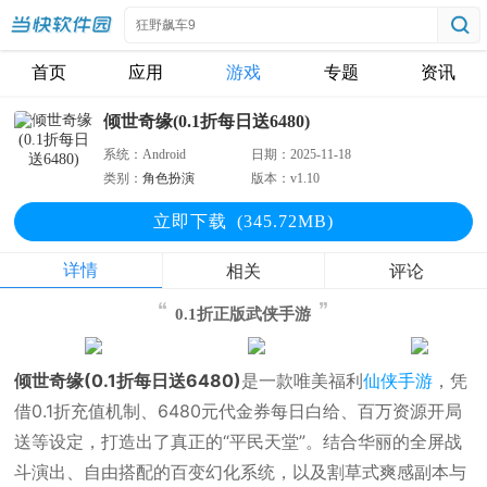
首页
应用
游戏
专题
资讯
倾世奇缘(0.1折每日送6480)
系统：
Android
日期：
2025-11-18
类别：
角色扮演
版本：
v1.10
立即下
载
(345.72MB)
详情
相关
评论
0.1折正版武侠手游
倾世奇缘(0.1折每日送6480)
是一款唯美福利
仙侠手游
，凭
借0.1折充值机制、6480元代金券每日白给、百万资源开局
送等设定，打造出了真正的“平民天堂”。结合华丽的全屏战
斗演出、自由搭配的百变幻化系统，以及割草式爽感副本与