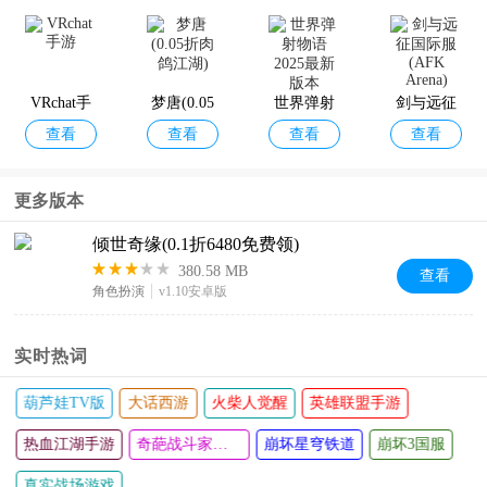
VRchat手
梦唐(0.05
世界弹射
剑与远征
查看
查看
查看
查看
游
折肉鸽江
物语2025
国际服(AF
湖)
最新版本
K Arena)
更多版本
倾世奇缘(0.1折6480免费领)
380.58 MB
查看
角色扮演
v1.10安卓版
实时热词
英雄联盟手游
天龙八部2：飞龙战天
斗罗大陆魂师对决手游
穹铁道
崩坏3国服
凹凸世界版本大全
最后的原始人