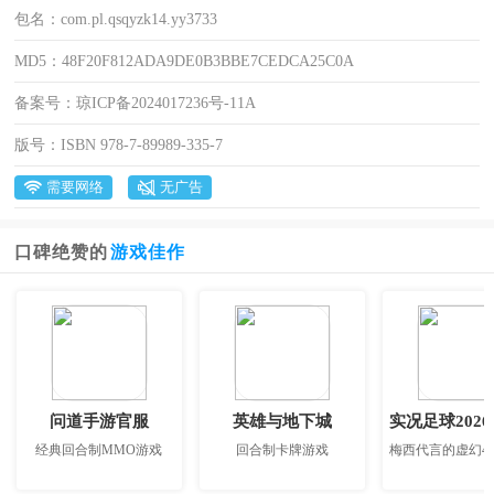
包名：
com.pl.qsqyzk14.yy3733
MD5：
48F20F812ADA9DE0B3BBE7CEDCA25C0A
备案号：
琼ICP备2024017236号-11A
版号：
ISBN 978-7-89989-335-7
需要网络
无广告
口碑绝赞的
游戏佳作
问道手游官服
英雄与地下城
实况足球202
经典回合制MMO游戏
回合制卡牌游戏
梅西代言的虚幻4