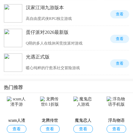
汉家江湖九游版本
查看
高自由度武侠RPG独立游戏
蛋仔派对2026最新版
查看
Q萌的多人在线休闲竞技派对游戏
光遇正式版
查看
暖心纯粹的疗愈系社交冒险游戏
热门推荐
scum人渣
龙腾传世
魔鬼恋人
浮岛物语
查看
查看
查看
查看
手游
0.1折版
游戏
手机版