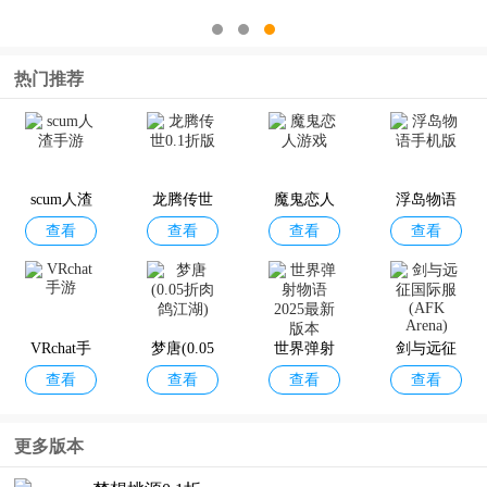
热门推荐
scum人渣
龙腾传世
魔鬼恋人
浮岛物语
查看
查看
查看
查看
手游
0.1折版
游戏
手机版
VRchat手
梦唐(0.05
世界弹射
剑与远征
查看
查看
查看
查看
游
折肉鸽江
物语2025
国际服(AF
湖)
最新版本
K Arena)
更多版本