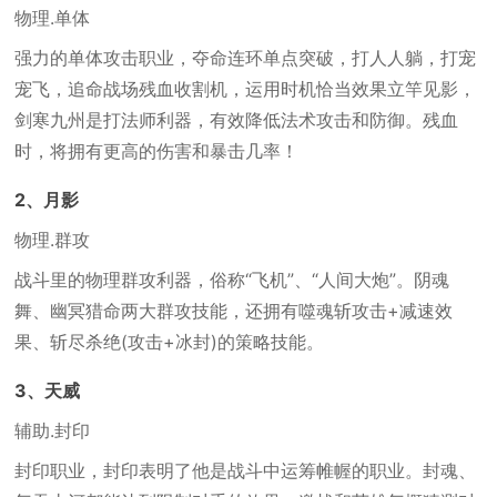
物理.单体
强力的单体攻击职业，夺命连环单点突破，打人人躺，打宠
宠飞，追命战场残血收割机，运用时机恰当效果立竿见影，
剑寒九州是打法师利器，有效降低法术攻击和防御。残血
时，将拥有更高的伤害和暴击几率！
2、月影
物理.群攻
战斗里的物理群攻利器，俗称“飞机”、“人间大炮”。阴魂
舞、幽冥猎命两大群攻技能，还拥有噬魂斩攻击+减速效
果、斩尽杀绝(攻击+冰封)的策略技能。
3、天威
辅助.封印
封印职业，封印表明了他是战斗中运筹帷幄的职业。封魂、