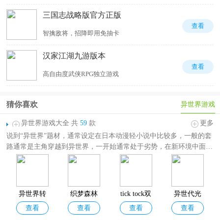
三国志战略版官方正版
查看
智擒敌将，招降即用免抽卡
汉家江湖九游版本
查看
高自由度武侠RPG独立游戏
猜你喜欢
异世界游戏
异世界游戏大全 共
59
款
更多
说到“异世界”题材，通常设定在日本动漫轻小说中比较多，一般的套
路通常是主角穿越到异世界，一开始通常处于劣势，在新环境中面临
各种困难，之后一步步变强的逆袭故事。
异世界游戏大全
收录了各种
好玩的异世界题材手游，其中包括
云上城之歌勇者传说、异界深渊觉
醒 、尘白禁区、双生幻想、异世界当欧皇
等，题材玩法囊括模拟经
营、沙盒、动作、冒险、卡牌、解谜等，有喜欢的玩家欢迎下载体
异世界转
织梦森林
tick tock双
异世代光
验！
查看
查看
查看
查看
生模拟器2
人游戏
与魔法国