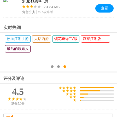
梦想桃源0.1折
581.84 MB
查看
角色扮演
v2.5安卓版
实时热词
道
热血江湖手游
大话西游
镜花奇缘TV版
汉家江湖版本大全
最后的原始人
评分及评论
4.5
满分5.0分