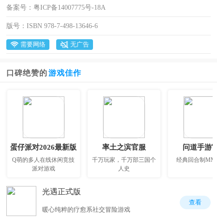
备案号：
粤ICP备14007775号-18A
版号：
ISBN 978-7-498-13646-6
需要网络
无广告
口碑绝赞的
游戏佳作
蛋仔派对2026最新版
率土之滨官服
问道手游
Q萌的多人在线休闲竞技
千万玩家，千万部三国个
经典回合制MM
派对游戏
人史
光遇正式版
查看
暖心纯粹的疗愈系社交冒险游戏