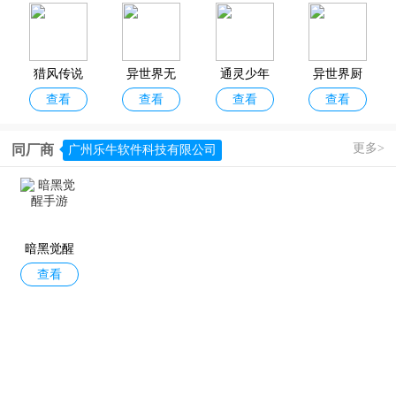
官方正版
服官方正
版
猎风传说
异世界无
通灵少年
异世界厨
查看
查看
查看
查看
尽转职
房(Marche
Unity)
更多>
同厂商
广州乐牛软件科技有限公司
异世界OL
使魔计划
精灵战纪
战斗无止
查看
查看
查看
查看
手游官方
境
版
暗黑觉醒
查看
手游
无境军团
无限次元
逆转回合
尘世界
查看
查看
查看
查看
(0.1折异界
官方版
少女学院)