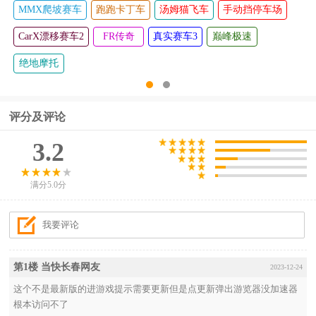
MMX爬坡赛车
跑跑卡丁车
汤姆猫飞车
手动挡停车场
CarX漂移赛车2
FR传奇
真实赛车3
巅峰极速
绝地摩托
评分及评论
3.2
满分5.0分
第1楼 当快长春网友
2023-12-24
这个不是最新版的进游戏提示需要更新但是点更新弹出游览器没加速器
根本访问不了