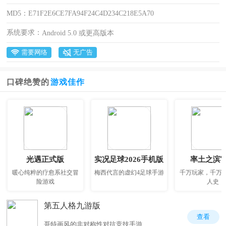
MD5：
E71F2E6CE7FA94F24C4D234C218E5A70
系统要求：
Android 5.0 或更高版本
需要网络
无广告
口碑绝赞的
游戏佳作
光遇正式版
实况足球2026手机版
率土之滨
暖心纯粹的疗愈系社交冒
梅西代言的虚幻4足球手游
千万玩家，千万
险游戏
人史
第五人格九游版
查看
哥特画风的非对称性对抗竞技手游