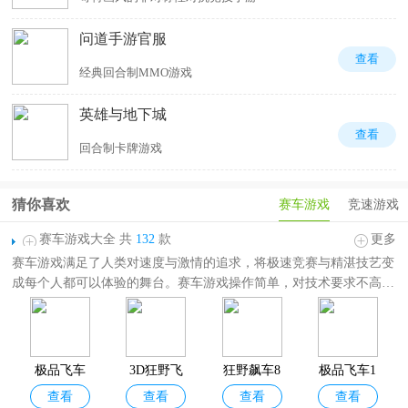
问道手游官服
查看
经典回合制MMO游戏
英雄与地下城
查看
回合制卡牌游戏
猜你喜欢
赛车游戏
竞速游戏
赛车游戏大全 共
132
款
更多
赛车游戏满足了人类对速度与激情的追求，将极速竞赛与精湛技艺变
成每个人都可以体验的舞台。赛车游戏操作简单，对技术要求不高，
再加上独特的赛车设备、逼真的比赛画面和真实音效，玩家在手机上
就能轻松感受掌控速度的刺激感。
想知道哪款赛车手游最好玩？今天小编为大家整理了
赛车游戏大全
，
其中包括QQ飞车、极品飞车集结手游、狂野飙车系列手游等。在这
极品飞车
3D狂野飞
狂野飙车8
极品飞车1
些游戏中玩家会见到超多不一样的赛车，你需要慢慢的去解锁，同时
查看
查看
查看
查看
集结手游
车最高通
官方正版
7最高通缉
还有丰富的游戏场景，喜欢赛车游戏的朋友欢迎分享收藏！