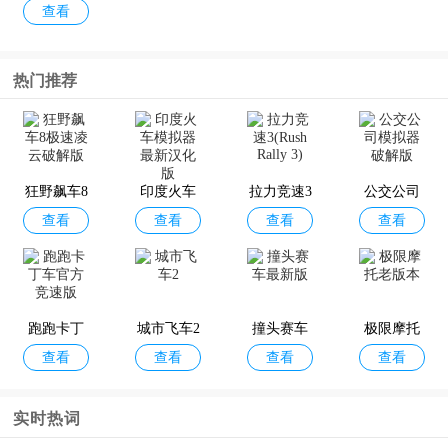
查看
赛车2破解
版
热门推荐
狂野飙车8
印度火车
拉力竞速3
公交公司
查看
查看
查看
查看
极速凌云
模拟器最
(Rush Rall
模拟器破
破解版
新汉化版
y 3)
解版
跑跑卡丁
城市飞车2
撞头赛车
极限摩托
查看
查看
查看
查看
车官方竞
最新版
老版本
速版
实时热词