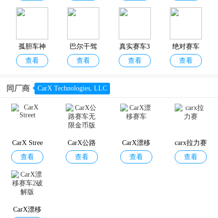
缉最新版
孤胆车神
巴尔干驾
真实赛车3
绝对赛车
查看
查看
查看
查看
维加斯手
驶区最新
国际版
官方正版
游
版
同厂商
CarX Technologies, LLC
火力全开2
极品飞车
csr赛车2国
真正的赛
查看
查看
查看
查看
城市狂热
无极限赛
际版
车漂移手
最新版
车
机版
CarX Stree
CarX公路
CarX漂移
carx拉力赛
查看
查看
查看
查看
t
赛车无限
赛车
金币版
驾驶地带o
极限汽车
驾驶区德
RS开放世
查看
查看
查看
查看
l
驾驶模拟
国2026年
界驾驶
器
最新版本
CarX漂移