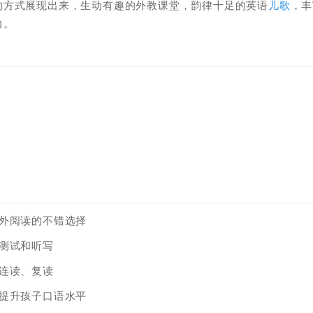
的方式展现出来，生动有趣的外教课堂，韵律十足的英语
儿歌
，丰
力。
外阅读的不错选择
测试和听写
连读、复读
提升孩子口语水平