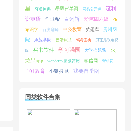
星
流利
墨墨背单词
有道词典
网易公开课
说英语
百词斩
作业帮
粉笔四六级
布
中公教育
贵州网
布识字
猿题库
百度翻译
院
洋葱学院
云端课堂
驾考宝典
贝瓦儿歌电视
学习强国
买书软件
火
大学搜题酱
版
龙果app
学信网
wondercv超级简历
背单词
101教育
我要自学网
小猿搜题
同类软件合集