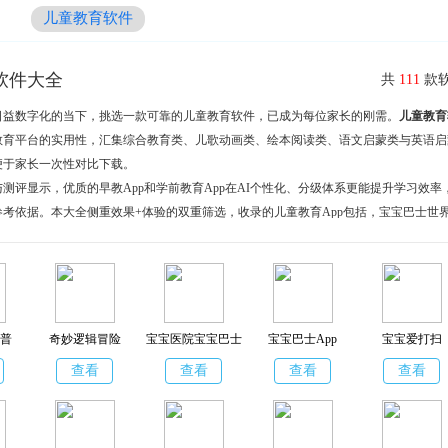
儿童教育软件
软件大全
共
111
款软
日益数字化的当下，挑选一款可靠的儿童教育软件，已成为每位家长的刚需。
儿童教育
教育平台的实用性，汇集综合教育类、儿歌动画类、绘本阅读类、语文启蒙类与英语启
便于家长一次性对比下载。
测评显示，优质的早教App和学前教育App在AI个性化、分级体系更能提升学习效率
参考依据。本大全侧重效果+体验的双重筛选，收录的儿童教育App包括，宝宝巴士世
啦看书、熊猫博士识字、伴鱼绘本、英语天天练等，每一款儿童启蒙教育软件都经过严
年龄段孩子的儿童教育成长需求。
普
奇妙逻辑冒险
宝宝医院宝宝巴士
宝宝巴士App
宝宝爱打扫
查看
查看
查看
查看