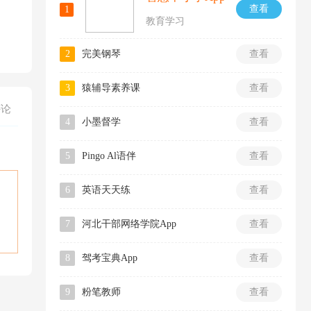
查看
1
教育学习
2
完美钢琴
查看
3
猿辅导素养课
查看
评论
4
小墨督学
查看
5
Pingo Al语伴
查看
6
英语天天练
查看
7
河北干部网络学院App
查看
8
驾考宝典App
查看
9
粉笔教师
查看