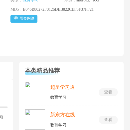
类型：
教育学习
环境：
android、iOS
MD5：
E046B80272F0126DEB822CEF3F37FF21
需要网络
本类精品推荐
超星学习通
查看
教育学习
新东方在线
和
查看
教育学习