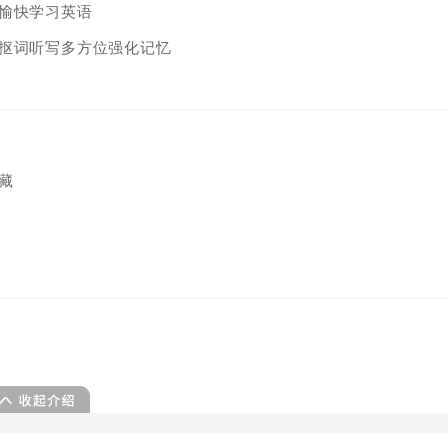
愉快学习英语
抠词听写多方位强化记忆
藏