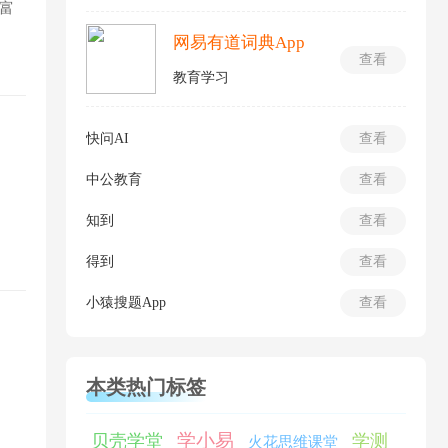
富
网易有道词典App
查看
教育学习
快问AI
查看
中公教育
查看
知到
查看
得到
查看
小猿搜题App
查看
本类热门标签
学小易
贝壳学堂
学测
火花思维课堂