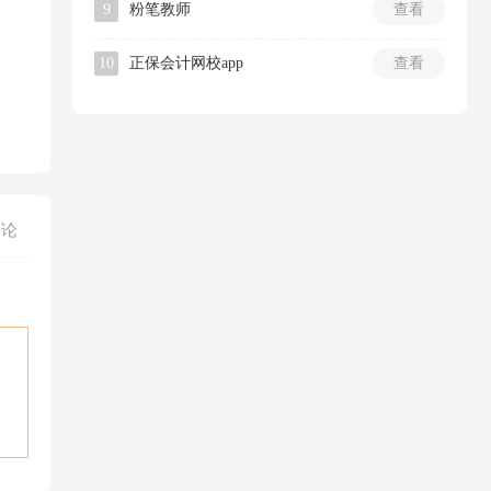
9
粉笔教师
查看
10
正保会计网校app
查看
评论