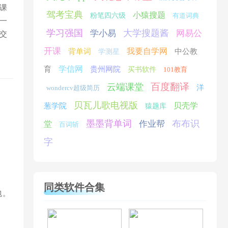
课
驾考宝典
小猿搜题
粉笔四六级
有道词典
一
学习强国
大学搜题酱
学小易
网易公
交
开课
我要自学网
背单词
中公教
学测星
学信网
育
贵州网院
买书软件
101教育
百度翻译
云端课堂
洋
wondercv超级简历
贝瓦儿歌电视版
贝壳学
葱学院
猿题库
墨墨背单词
布布识
作业帮
堂
百词斩
字
同类软件合集
包。