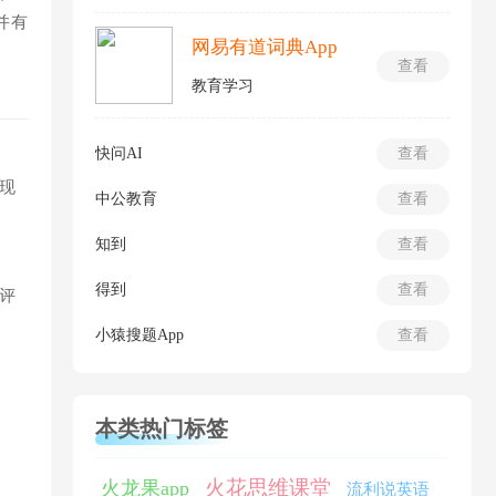
并有
网易有道词典App
查看
教育学习
快问AI
查看
现
中公教育
查看
知到
查看
得到
查看
评
小猿搜题App
查看
本类热门标签
火花思维课堂
火龙果app
流利说英语