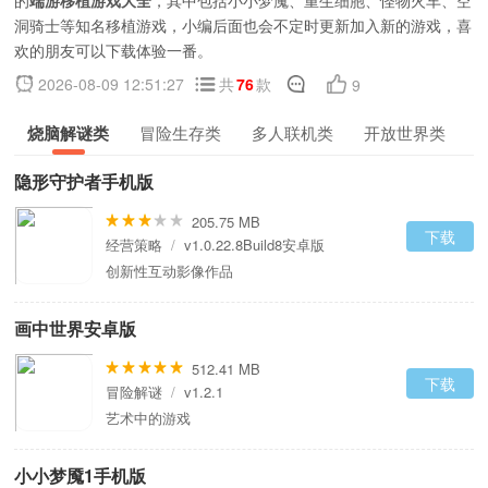
的
端游移植游戏大全
，其中包括小小梦魇、重生细胞、怪物火车、空
洞骑士等知名移植游戏，小编后面也会不定时更新加入新的游戏，喜
欢的朋友可以下载体验一番。
2026-08-09 12:51:27
共
76
款
9
烧脑解谜类
冒险生存类
多人联机类
开放世界类
隐形守护者手机版
205.75 MB
下载
经营策略
/
v1.0.22.8Build8安卓版
创新性互动影像作品
画中世界安卓版
512.41 MB
下载
冒险解谜
/
v1.2.1
艺术中的游戏
小小梦魇1手机版