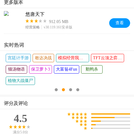
更多版本
MOD菜单
版
悠唐天下
912.05 MB
查看
经营策略
v30.119.161安卓版
实时热词
宫廷计手游
敢达决战
模拟经营我的大学
TFT云顶之弈国际服
猫汤物语
保卫萝卜3
大富翁4Fun
鹅鸭杀
植物大战僵尸
评分及评论
4.5
满分5.0分