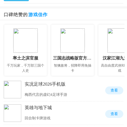
口碑绝赞的
游戏佳作
率土之滨官服
三国志战略版官方正版
汉家江湖九
千万玩家，千万部三国个
智擒敌将，招降即用免抽
高自由度武侠RP
人史
卡
戏
实况足球2026手机版
查看
梅西代言的虚幻4足球手游
英雄与地下城
查看
回合制卡牌游戏