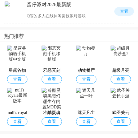
蛋仔派对2026最新版
查看
Q萌的多人在线休闲竞技派对游戏
热门推荐
星露谷物
邪恶冥刻
动物餐厅
超级月亮
查看
查看
查看
查看
语手机版
手机移植
沙盒2
中文版
版
null's royal
冷酷灵魂
遮天凡尘
武圣关云
查看
查看
查看
查看
e最新版本
黑暗幻想
一叶
长手游
生存内置