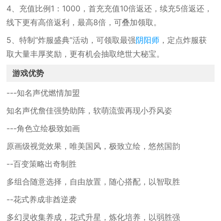
4、充值比例1：1000，首充充值10倍返还，续充5倍返还，
线下更有高倍返利，最高8倍，可叠加领取。
5、特制“炸服盛典”活动，可领取最强
阴阳师
，定点炸服获
取大量丰厚奖励，更有机会抽取绝世大秘宝。
游戏优势
---知名声优燃情加盟
知名声优詹佳强势助阵，软萌流萤再现小乔风姿
---角色立绘极致如画
原画级视觉效果，唯美国风，极致立绘，悠然国韵
--百变策略出奇制胜
多组合随意选择，自由放置，随心搭配，以智取胜
--花式养成非酋逆袭
多幻灵收集养成，花式升星，炼化培养，以弱胜强