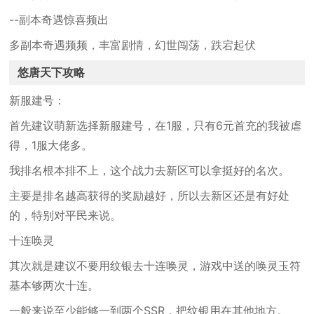
--副本奇遇惊喜频出
多副本奇遇频频，丰富剧情，幻世闯荡，跌宕起伏
悠唐天下攻略
新服建号：
首先建议萌新选择新服建号，在1服，只有6元首充的我被虐
得，1服大佬多。
我排名根本排不上，这个战力去新区可以拿挺好的名次。
主要是排名越高获得的奖励越好，所以去新区还是有好处
的，特别对平民来说。
十连唤灵
其次就是建议不要用纹银去十连唤灵，游戏中送的唤灵玉符
基本够两次十连。
一般来说至少能够一到两个SSR，把纹银用在其他地方。