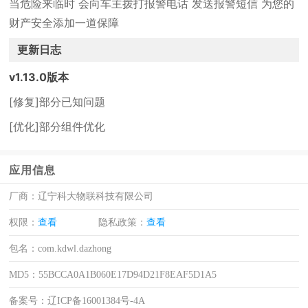
当危险来临时 会向车主拨打报警电话 发送报警短信 为您的
财产安全添加一道保障
更新日志
v1.13.0版本
[修复]部分已知问题
[优化]部分组件优化
应用信息
厂商：
辽宁科大物联科技有限公司
权限：
查看
隐私政策：
查看
包名：
com.kdwl.dazhong
MD5：
55BCCA0A1B060E17D94D21F8EAF5D1A5
备案号：
辽ICP备16001384号-4A