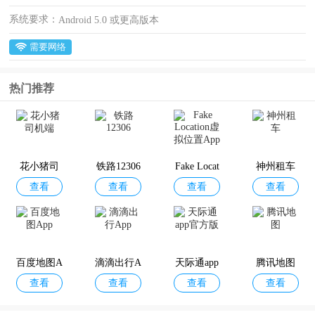
系统要求：
Android 5.0 或更高版本
需要网络
热门推荐
花小猪司
铁路12306
Fake Locat
神州租车
查看
查看
查看
查看
机端
ion虚拟位
置App
百度地图A
滴滴出行A
天际通app
腾讯地图
查看
查看
查看
查看
pp
pp
官方版