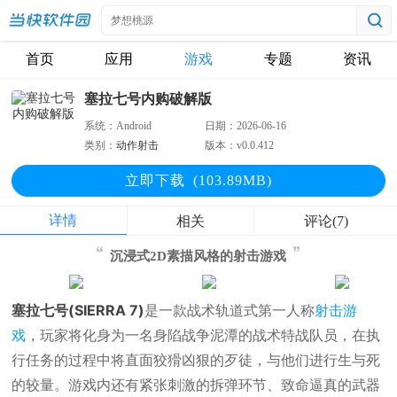
首页
应用
游戏
专题
资讯
塞拉七号内购破解版
系统：
Android
日期：
2026-06-16
类别：
动作射击
版本：
v0.0.412
立即下
载
(103.89MB)
详情
相关
评论(7)
沉浸式2D素描风格的射击游戏
塞拉七号(SIERRA 7)
是一款战术轨道式第一人称
射击游
戏
，玩家将化身为一名身陷战争泥潭的战术特战队员，在执
行任务的过程中将直面狡猾凶狠的歹徒，与他们进行生与死
的较量。游戏内还有紧张刺激的拆弹环节、致命逼真的武器