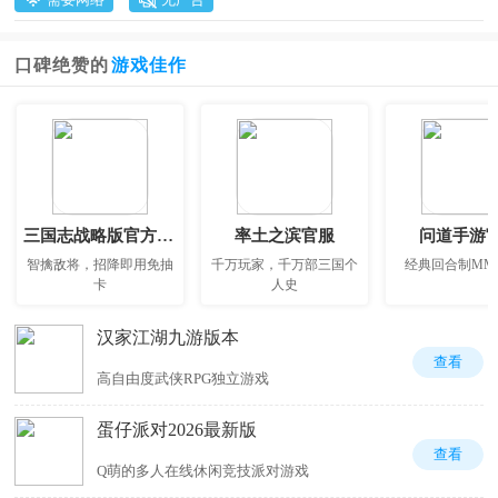
口碑绝赞的
游戏佳作
三国志战略版官方正版
率土之滨官服
问道手游
智擒敌将，招降即用免抽
千万玩家，千万部三国个
经典回合制MM
卡
人史
汉家江湖九游版本
查看
高自由度武侠RPG独立游戏
蛋仔派对2026最新版
查看
Q萌的多人在线休闲竞技派对游戏