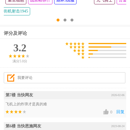
滑雪大冒险官方正版
重生细胞
战双帕弥什
崩坏3国服
元气骑士新作
街机射击1945
评分及评论
3.2
满分5.0分
第7楼 当快网友
2026-02-06
飞机上的炸弹才是真的难
回复
0
第6楼 当快恩施网友
2023-08-24