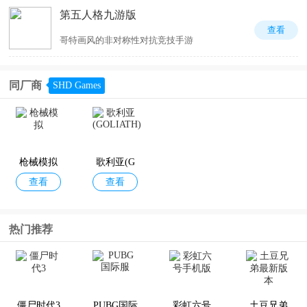
第五人格九游版
查看
哥特画风的非对称性对抗竞技手游
同厂商
SHD Games
枪械模拟
歌利亚(G
查看
查看
OLIATH)
热门推荐
僵尸时代3
PUBG国际
彩虹六号
土豆兄弟