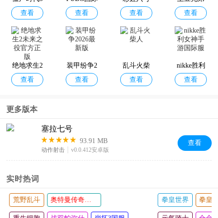
查看
查看
查看
查看
服
手机版
最新版本
绝地求生2
装甲纷争2
乱斗火柴
nikke胜利
查看
查看
查看
查看
未来之役
026最新版
人
女神手游
官方正版
国际服
更多版本
塞拉七号
93.91 MB
查看
动作射击
v0.0.412安卓版
实时热词
元气骑士国际版
荒野乱斗
奥特曼传奇英雄