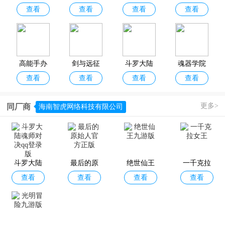
色，还有丰富的游戏福利等你来领取，如果你还在找一款好玩的放置
查看
查看
查看
查看
生变成史
启程官方
官服
游
游戏不妨到这里下载体验一番！
莱姆这档
正版
事新世界
高能手办
剑与远征
斗罗大陆
魂器学院
查看
查看
查看
查看
团
官服
武魂觉醒
官服
更多>
同厂商
海南智虎网络科技有限公司
小小英雄
超进化物
第四纪元
双生幻想
查看
查看
查看
查看
语2官方正
官方正版
版
斗罗大陆
最后的原
绝世仙王
一千克拉
查看
查看
查看
查看
魂师对决q
始人官方
九游版
女王
q登录版
正版
破晓序列
浮空秘境
魔卡少女
上古王冠
查看
查看
查看
查看
樱回忆钥
手游最新