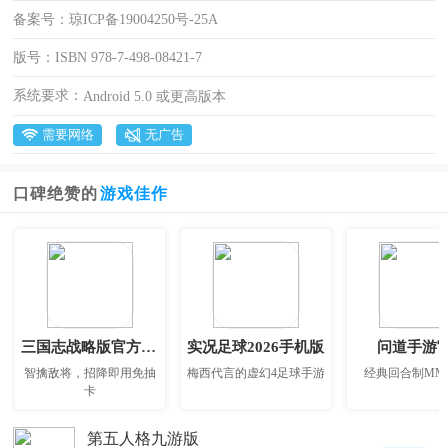
备案号：
琼ICP备19004250号-25A
版号：
ISBN 978-7-498-08421-7
系统要求：
Android 5.0 或更高版本
需要网络
无广告
口碑绝赞的
游戏佳作
三国志战略版官方正版
实况足球2026手机版
问道手游
智擒敌将，招降即用免抽
梅西代言的虚幻4足球手游
经典回合制MM
卡
第五人格九游版