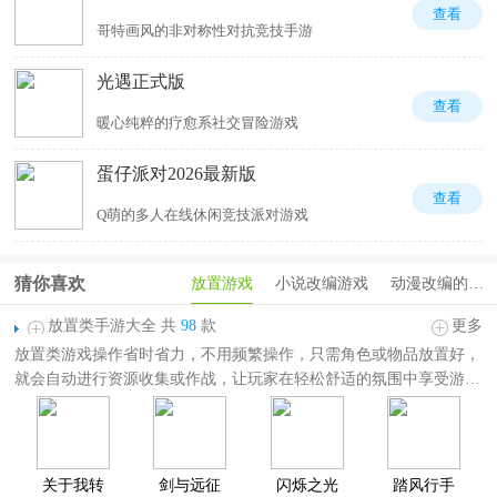
查看
哥特画风的非对称性对抗竞技手游
光遇正式版
查看
暖心纯粹的疗愈系社交冒险游戏
蛋仔派对2026最新版
查看
Q萌的多人在线休闲竞技派对游戏
猜你喜欢
放置游戏
小说改编游戏
动漫改编的游戏
放置类手游大全 共
98
款
更多
放置类游戏操作省时省力，不用频繁操作，只需角色或物品放置好，
就会自动进行资源收集或作战，让玩家在轻松舒适的氛围中享受游戏
的魅力。那么，
有哪些值得一试的放置游戏呢
？
在这里，小编特意为大家整理了一份
放置类手游大全
，该合集收录了
全网最新最全好玩的手机放置游戏。如镇魂街破晓、剑与远征、斗罗
大陆武魂觉醒、双生幻想等多款热门放置手游。每款游戏都各具特
关于我转
剑与远征
闪烁之光
踏风行手