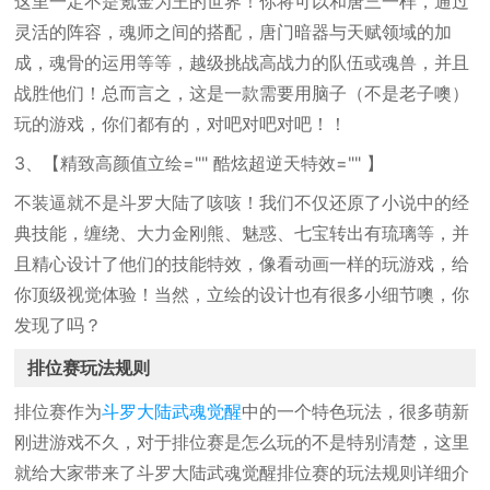
这里一定不是氪金为王的世界！你将可以和唐三一样，通过
灵活的阵容，魂师之间的搭配，唐门暗器与天赋领域的加
成，魂骨的运用等等，越级挑战高战力的队伍或魂兽，并且
战胜他们！总而言之，这是一款需要用脑子（不是老子噢）
玩的游戏，你们都有的，对吧对吧对吧！！
3、【精致高颜值立绘="" 酷炫超逆天特效="" 】
不装逼就不是斗罗大陆了咳咳！我们不仅还原了小说中的经
典技能，缠绕、大力金刚熊、魅惑、七宝转出有琉璃等，并
且精心设计了他们的技能特效，像看动画一样的玩游戏，给
你顶级视觉体验！当然，立绘的设计也有很多小细节噢，你
发现了吗？
排位赛玩法规则
排位赛作为
斗罗大陆武魂觉醒
中的一个特色玩法，很多萌新
刚进游戏不久，对于排位赛是怎么玩的不是特别清楚，这里
就给大家带来了斗罗大陆武魂觉醒排位赛的玩法规则详细介