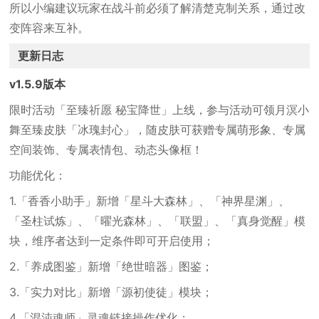
所以小编建议玩家在战斗前必须了解清楚克制关系，通过改
变阵容来互补。
更新日志
v1.5.9版本
限时活动「至臻祈愿 秘宝降世」上线，参与活动可领月溟小
舞至臻皮肤「冰瑰封心」，随皮肤可获赠专属萌形象、专属
空间装饰、专属表情包、动态头像框！
功能优化：
1.「香香小助手」新增「星斗大森林」、「神界星渊」、
「圣柱试炼」、「曜光森林」、「联盟」、「真身觉醒」模
块，维序者达到一定条件即可开启使用；
2.「养成图鉴」新增「绝世暗器」图鉴；
3.「实力对比」新增「源初使徒」模块；
4.「混沌魂师」灵魂链接操作优化；