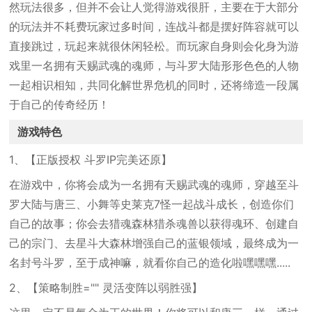
然玩法很多，但并不会让人觉得游戏很肝，主要在于大部分
的玩法并不耗费玩家过多时间，连战斗都是摆好阵容就可以
直接跳过，玩起来就很休闲轻松。而玩家自身则会化身为游
戏里一名拥有天赐武魂的魂师，与斗罗大陆形形色色的人物
一起相识相知，共同化解世界危机的同时，还将缔造一段属
于自己的传奇经历！
游戏特色
1、【正版授权 斗罗IP完美还原】
在游戏中，你将会成为一名拥有天赐武魂的魂师，穿越至斗
罗大陆与唐三、小舞等史莱克7怪一起战斗成长，创造你们
自己的故事；你会去猎魂森林猎杀魂兽以获得魂环、创建自
己的宗门、去星斗大森林增强自己的蓝银领域，最终成为一
名封号斗罗，至于成神嘛，就看你自己的造化啦嘿嘿嘿.....
2、【策略制胜="" 灵活变阵以弱胜强】