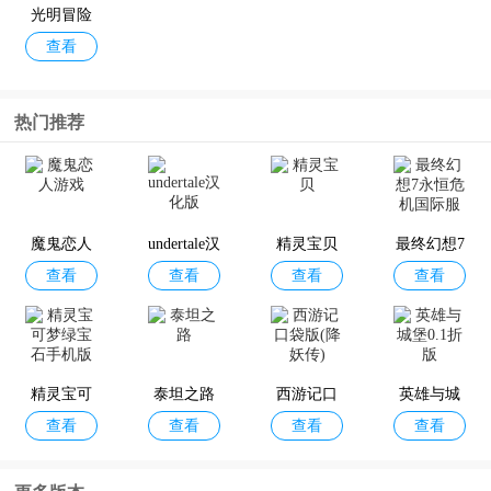
匙
版
光明冒险
查看
九游版
热门推荐
魔鬼恋人
undertale汉
精灵宝贝
最终幻想7
查看
查看
查看
查看
游戏
化版
永恒危机
国际服
精灵宝可
泰坦之路
西游记口
英雄与城
查看
查看
查看
查看
梦绿宝石
袋版(降妖
堡0.1折版
手机版
传)