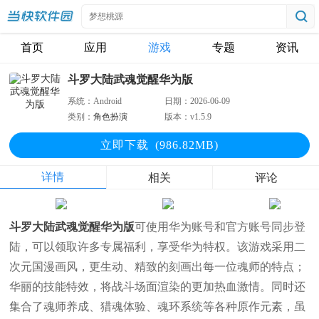
首页
应用
游戏
专题
资讯
斗罗大陆武魂觉醒华为版
系统：
Android
日期：
2026-06-09
类别：
角色扮演
版本：
v1.5.9
立即下
载
(986.82MB)
详情
相关
评论
斗罗大陆武魂觉醒华为版
可使用华为账号和官方账号同步登
陆，可以领取许多专属福利，享受华为特权。该游戏采用二
次元国漫画风，更生动、精致的刻画出每一位魂师的特点；
华丽的技能特效，将战斗场面渲染的更加热血激情。同时还
集合了魂师养成、猎魂体验、魂环系统等各种原作元素，虽