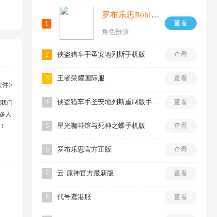
罗布乐思Roblox国际服
查看
1
角色扮演
2
侠盗猎车手圣安地列斯手机版
查看
3
王者荣耀国际服
查看
件>
4
侠盗猎车手圣安地列斯重制版手机版
查看
吧我们
多人
5
星光咖啡馆与死神之蝶手机版
查看
！
6
罗布乐思官方正版
查看
7
云·原神官方最新版
查看
8
代号鸢港服
查看