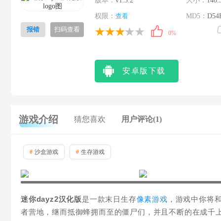
版本：
v1.3.2
大小：
140.
权限：
查看
MD5：
D54
报错
扫码查看
0%
安卓版下载
游戏介绍
猜您喜欢
用户评论(1)
#
沙盒游戏
#
生存游戏
迷你dayz2汉化版
是一款末日生存
像素游戏
，游戏中你将
者营地，继而抵御蜂拥而至的僵尸们，并且不断的在成千上