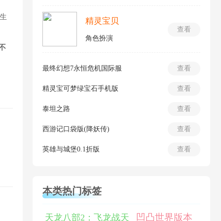
生
精灵宝贝
查看
角色扮演
不
最终幻想7永恒危机国际服
查看
精灵宝可梦绿宝石手机版
查看
泰坦之路
查看
西游记口袋版(降妖传)
查看
英雄与城堡0.1折版
查看
本类热门标签
凹凸世界版本
天龙八部2：飞龙战天