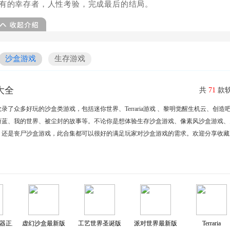
所有的幸存者，人性考验，完成最后的结局。
沙盒游戏
生存游戏
大全
共
71
款软
收录了众多好玩的沙盒类游戏，包括迷你世界、Terraria游戏 、黎明觉醒生机云、创造
蔚蓝、我的世界、被尘封的故事等。不论你是想体验生存沙盒游戏、像素风沙盒游戏、
、还是丧尸沙盒游戏，此合集都可以很好的满足玩家对沙盒游戏的需求。欢迎分享收藏
器正版
虚幻沙盒最新版
工艺世界圣诞版
派对世界最新版
Terraria