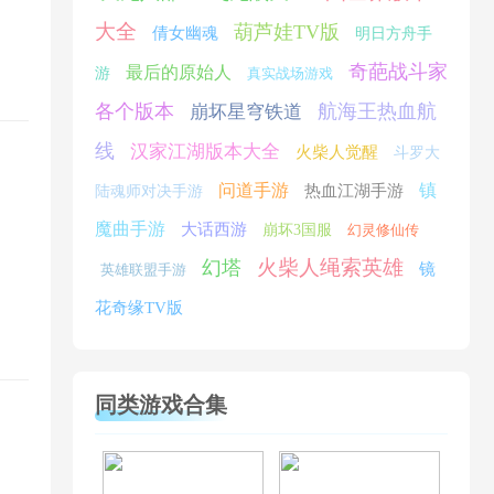
大全
葫芦娃TV版
倩女幽魂
明日方舟手
奇葩战斗家
最后的原始人
游
真实战场游戏
各个版本
航海王热血航
崩坏星穹铁道
线
汉家江湖版本大全
火柴人觉醒
斗罗大
问道手游
镇
热血江湖手游
陆魂师对决手游
魔曲手游
大话西游
崩坏3国服
幻灵修仙传
火柴人绳索英雄
幻塔
镜
英雄联盟手游
花奇缘TV版
同类游戏合集