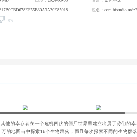
3 MB
日期：
2024-05-06
语言：
繁体中文
F17B0CBD678EF55B30A3A30E85018
包名：
com.bistudio.mdz
0%
和其他的幸存者在一个危机四伏的僵尸世界里建立出属于你们的幸
万的地图当中探索16个生物群落，而且每次探索不同的生物群