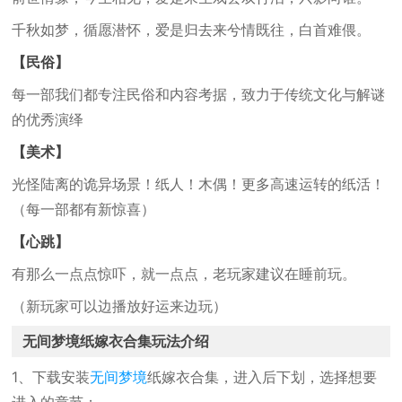
千秋如梦，循愿潜怀，爱是归去来兮情既往，白首难偎。
【民俗】
每一部我们都专注民俗和内容考据，致力于传统文化与解谜
的优秀演绎
【美术】
光怪陆离的诡异场景！纸人！木偶！更多高速运转的纸活！
（每一部都有新惊喜）
【心跳】
有那么一点点惊吓，就一点点，老玩家建议在睡前玩。
（新玩家可以边播放好运来边玩）
无间梦境纸嫁衣合集玩法介绍
1、下载安装
无间梦境
纸嫁衣合集，进入后下划，选择想要