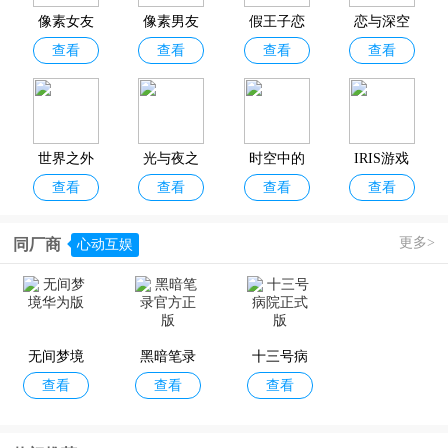
恋、恋与深空、爱在小事、代号鸢、花亦山心之月等。各种题材玩法
像素女友
像素男友
假王子恋
恋与深空
的手机剧情游戏此处应有尽有，欢迎各位小伙伴收藏分享！
查看
查看
查看
查看
安卓版
中文版
爱手册2团
宠上线
世界之外
光与夜之
时空中的
IRIS游戏
查看
查看
查看
查看
恋官方正
绘旅人手
中文版
版
游
更多>
同厂商
心动互娱
月影别墅
纸片人女
约战凛绪
五等分的
查看
查看
查看
查看
官服
友
轮回手游
新娘手游
无间梦境
黑暗笔录
十三号病
查看
查看
查看
华为版
官方正版
院正式版
恋与制作
我在7年后
Summer爱
机忆