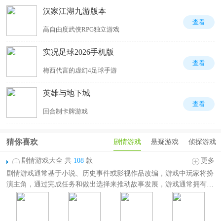
汉家江湖九游版本
查看
高自由度武侠RPG独立游戏
实况足球2026手机版
查看
梅西代言的虚幻4足球手游
英雄与地下城
查看
回合制卡牌游戏
猜你喜欢
剧情游戏
悬疑游戏
侦探游戏
剧情游戏大全 共
108
款
更多
剧情游戏通常基于小说、历史事件或影视作品改编，游戏中玩家将扮
演主角，通过完成任务和做出选择来推动故事发展，游戏通常拥有多
种结局。这些游戏的故事情节绝对是让你欲罢不能的绝佳选择。那
么，哪些手机剧情游戏值得一试呢？
剧情游戏大全
收录了各种好玩的剧情向游戏。其中就有：光与夜之