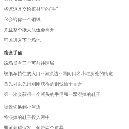
将该道具交给棺材里的“手”
它会给你一个铜钱
并且整个纸人队伍会离开
可以进入下个场地
瞎盒手俑
该场景有三个可前往区域
被纸车挡住的入口--河流边--两间口名小吃所处的街道
首先可以先用刚刚获得的铜钱抽个盲盒
第一次会获得一个断头的手俑和一双湿掉的鞋子
场景切换到小河边
将湿掉的鞋子投入河中
即可获得假发、领带两个道具