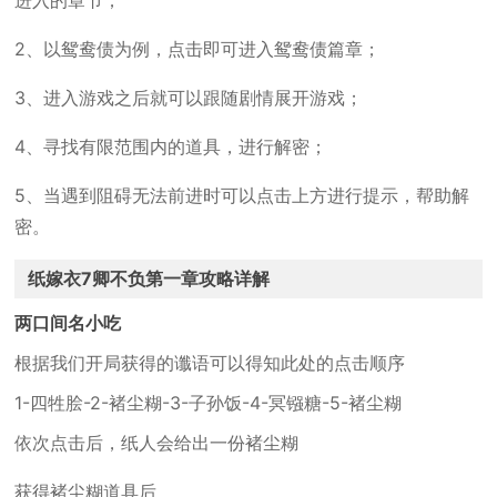
进入的章节；
2、以鸳鸯债为例，点击即可进入鸳鸯债篇章；
3、进入游戏之后就可以跟随剧情展开游戏；
4、寻找有限范围内的道具，进行解密；
5、当遇到阻碍无法前进时可以点击上方进行提示，帮助解
密。
纸嫁衣7卿不负第一章攻略详解
两口间名小吃
根据我们开局获得的谶语可以得知此处的点击顺序
1-四牲脍-2-褚尘糊-3-子孙饭-4-冥镪糖-5-褚尘糊
依次点击后，纸人会给出一份褚尘糊
获得褚尘糊道具后