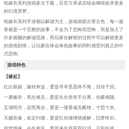
纸嫁衣系列游戏多次下载，且官方承诺后续会继续收录更多
的幻境异梦。
纸嫁衣系列手游都以解谜为主，游戏画面古香古色，每一篇
章都是一个完整的故事，不会为了恐怖而恐怖，而是加入了
许多烧脑的解谜思路，而玩家在解密的过程中可以解锁更多
的游戏剧情，让玩家在体会角色故事的同时感受到真正的中
式恐怖。
游戏特色
【缘起】
红白新娘，辗转奔波，爱是寻寻觅觅终不悔，百转千回。
一袭嫁衣，死生难见，爱是生生世世不分离，化蝶相随。
五湖明月，还照离合，爱是一缕香魂无断绝，寸思寸灰。
天赐良缘，命定纠缠，爱是红丝缠绕情难解，旧梦终归。
前世情缘，今生相见，爱是来生戏罢双行泪，只影向谁。