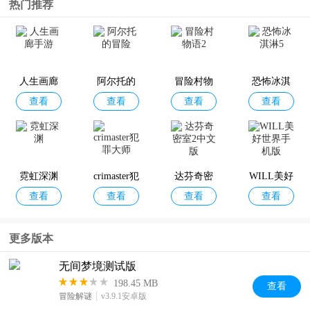
热门推荐
查看
查看
查看
查看
人手游最
等着你安
的故事
新版
卓版
人生画廊
阿尔托的
冒险村物
恐怖冰淇
查看
查看
查看
查看
手游
冒险
语2
淋5
霓虹深渊
crimaster犯
达芬奇密
WILL美好
查看
查看
查看
查看
罪大师
室2中文版
世界手机
版
更多版本
无间梦境测试版
198.45 MB
查看
冒险解谜
v3.9.1安卓版