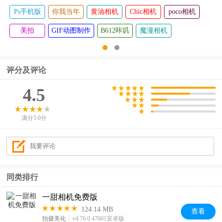
Ps手机版
你我当年
黄油相机
Chic相机
poco相机
美拍
GIF动图制作
B612咔叽
魔漫相机
评分及评论
4.5
满分5.0分
同类排行
一甜相机免费版
124.14 MB
查看
拍摄美化
v4.76.0.47601安卓版