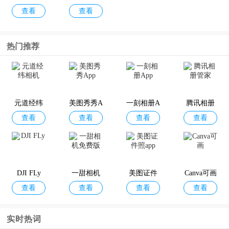
查看
查看
大师
器手机版
热门推荐
元道经纬
美图秀秀A
一刻相册A
腾讯相册
查看
查看
查看
查看
相机
pp
pp
管家
DJI FLy
一甜相机
美图证件
Canva可画
查看
查看
查看
查看
免费版
照app
实时热词