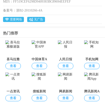
MD5：
FF519CEF6298D9409383BC89694EEFEF
备案号：
浙B2-20110266-4A
需要网络
无广告
热门推荐
喜马拉雅
中国体育A
人民日报
手机知网
查看
查看
查看
查看
极速版
PP
一点资讯
搜狐新闻
网易新闻
腾讯新闻A
查看
查看
查看
查看
pp