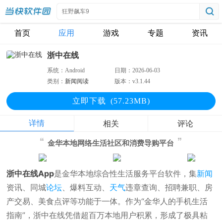
首页
应用
游戏
专题
资讯
浙中在线
系统：
Android
日期：
2026-06-03
类别：
新闻阅读
版本：
v3.1.44
立即下
载
(57.23MB)
详情
相关
评论
金华本地网络生活社区和消费导购平台
浙中在线App
是金华本地综合性生活服务平台软件，集
新闻
资讯、同城
论坛
、爆料互动、
天气
违章查询、招聘兼职、房
产交易、美食点评等功能于一体。作为“金华人的手机生活
指南”，浙中在线凭借超百万本地用户积累，形成了极具粘