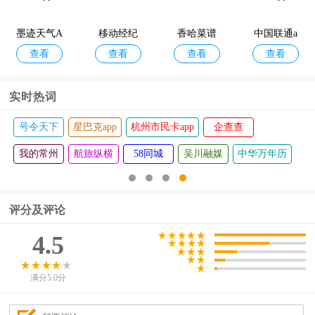
墨迹天气A
移动经纪
香哈菜谱
中国联通a
查看
查看
查看
查看
pp
人
pp
实时热词
号令天下
星巴克app
杭州市民卡app
企查查
我的常州
航旅纵横
58同城
吴川融媒
中华万年历
评分及评论
4.5
满分5.0分