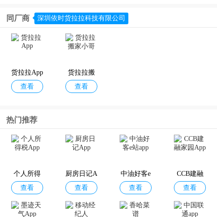
同厂商
深圳依时货拉拉科技有限公司
货拉拉App
货拉拉搬
查看
查看
家小哥
热门推荐
个人所得
厨房日记A
中油好客e
CCB建融
查看
查看
查看
查看
税App
pp
站app
家园App