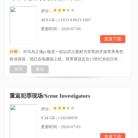
评分：
48.8 GB
|
v1053.9.0623.1807
更新时间：2026-07-09
直接下载
介绍：
对马岛之魂pc版是一款以武士题材为背景的开放世界角色
扮演游戏，现已在电脑端上线，世界观设定在13世纪末的日本，
蒙古帝国和高丽国联合起来，派遣大军攻打日本。这是一场震撼
资讯
教程
人心的历史事件，也是游戏的核心故事背景，玩家将扮演游戏中
的一位生活在鎌仓幕府时代的武士。他身处在历史的洪流之中，
面对着强大的蒙古军队和高丽联军的威胁，必须挺身而出，保护
重返犯罪现场/Scene Investigators
自己的国家和人民。玩家的任务就是要扮演这位武士，...
评分：
9.34 GB
|
v20240830
更新时间：2026-07-03
直接下载