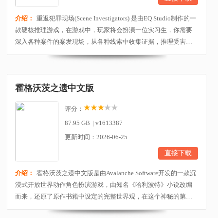
介绍：
重返犯罪现场(Scene Investigators) 是由EQ Studio制作的一
款硬核推理游戏，在游戏中，玩家将会扮演一位实习生，你需要
深入各种案件的案发现场，从各种线索中收集证据，推理受害者
与嫌疑人之间的联系，最终破解迷题。本作主打一个演绎推理，
寻常推理解密游戏中我们往往是根据已又的证据直观地对结果进
行证明，但重返犯罪现场中归纳总结仅仅占据一部分，最主要的
霍格沃茨之遗中文版
还是依据已有的东西对未知的部分进行有理由的脑...
评分：
87.95 GB
|
v1613387
更新时间：2026-06-25
直接下载
介绍：
霍格沃茨之遗中文版是由Avalanche Software开发的一款沉
浸式开放世界动作角色扮演游戏，由知名《哈利波特》小说改编
而来，还原了原作书籍中设定的完整世界观，在这个神秘的第三
人称动作冒险RPG游戏中，玩家将扮演一个五年级的女巫或魔法