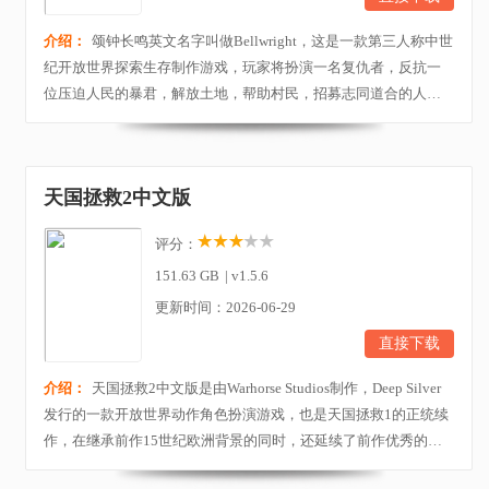
介绍：
颂钟长鸣英文名字叫做Bellwright，这是一款第三人称中世
纪开放世界探索生存制作游戏，玩家将扮演一名复仇者，反抗一
位压迫人民的暴君，解放土地，帮助村民，招募志同道合的人加
入你的事业。你的新同伴将帮助你积累资源和力量，对抗皇室，
指挥你的军队，通过战斗证明你的英勇，成为人民的英雄。游戏
的主要玩法包括生存与探索、资源与城镇管理、军队指挥等，你
天国拯救2中文版
需要在严酷的世界中收集和管理资源以求生存，并在...
评分：
151.63 GB
|
v1.5.6
更新时间：2026-06-29
直接下载
介绍：
天国拯救2中文版是由Warhorse Studios制作，Deep Silver
发行的一款开放世界动作角色扮演游戏，也是天国拯救1的正统续
作，在继承前作15世纪欧洲背景的同时，还延续了前作优秀的动
作系统，更加丰富了游戏玩法，旨在带给玩家与众不同的游戏体