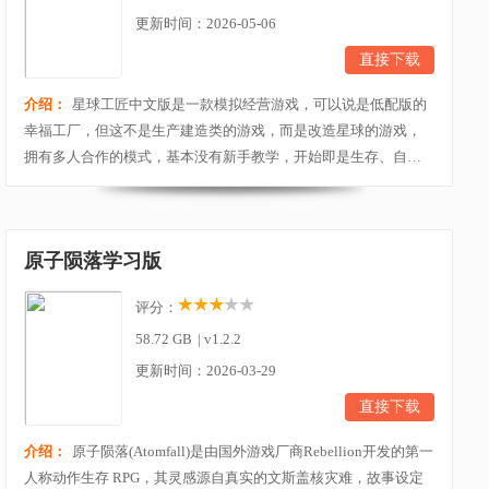
更新时间：2026-05-06
直接下载
介绍：
星球工匠中文版是一款模拟经营游戏，可以说是低配版的
幸福工厂，但这不是生产建造类的游戏，而是改造星球的游戏，
拥有多人合作的模式，基本没有新手教学，开始即是生存、自学
的开始，所有东西基本都要自己去摸索和探索，离开逃生舱就会
开始减少氧气。在外面探索要随时注意氧气的消耗量，要保证好
外出探索回程用或者随身补给之类，一旦死亡就会掉落物品，复
原子陨落学习版
活后会提供一点点的氧气量，但也只能坚持几秒左右马...
评分：
58.72 GB
|
v1.2.2
更新时间：2026-03-29
直接下载
介绍：
原子陨落(Atomfall)是由国外游戏厂商Rebellion开发的第一
人称动作生存 RPG，其灵感源自真实的文斯盖核灾难，故事设定