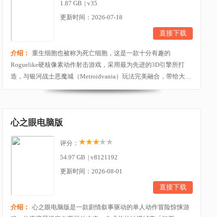
1.87 GB
|
v35
更新时间：2026-07-18
直接下载
介绍：
重生细胞也被称为死亡细胞，这是一款十分有趣的
Roguelike硬核像素动作射击游戏，采用最为先进的3D引擎所打
造，与银河战士恶魔城（Metroidvania）玩法完美融合，带给大家
许多与众不同的游戏体验。游戏有着众多的随机性以及挑战性玩
法，主要以经典的闯关模式为核心，而在这些玩法基础上游戏还
在关卡中融入了看守者、陷阱、各种怪物等极具趣味的游戏元
心之眼电脑版
素，也提供了很多可以探索的内容，如：地穴、城堡、海岸、隐...
评分：
54.97 GB
|
v8121192
更新时间：2026-08-01
直接下载
介绍：
心之眼电脑版是一款剧情叙事驱动的单人动作冒险惊悚游