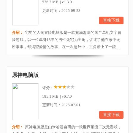
576.7 MB
|
v1.3.0
更新时间：2025-09-23
直接下载
介绍：
宅男的人间冒险电脑版是一款充满趣味的国产单机文字冒
险游戏，以一位单身18年的男性死宅为主角，讲述了他在家中无
所事事，却渴望爱情的故事。在一次意外中，主角踏上了一段奇
幻的冒险之旅，玩家需要帮助他经历重重考验，最终赢得美少女
的芳心，实现脱单的愿望。游戏画面风格独具特色，大部分角色
采用手绘制作，呈现出浓厚的动画风格，搭配简单的背景音乐和
原神电脑版
感人的剧情，为玩家带来了一场别具一格的奇幻冒险体...
评分：
185.1 MB
|
v6.7.0
更新时间：2026-07-01
直接下载
介绍：
原神电脑版是由米哈游自研的一款世界顶流二次元游戏，