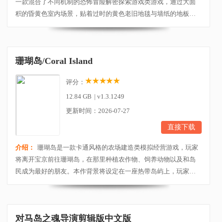
一款混合了不同机制的恐怖冒险解密探索游戏类游戏，通过大面
积的昏黄色室内场景，贴着过时的黄色老旧地毯与墙纸的地板和
墙壁，以及在某个角落隐藏的恐怖生物，为玩家打造了一个充满
未知的诡异空间。游戏画风非常阴森，可以让你很快的沉浸其
中，玩法方面采用的是关卡制，共分为七个关卡，每个关卡环环
珊瑚岛/Coral Island
相扣，你会遇到笑魇、钝人、猎犬、窃皮者、派对客、...
评分：
12.84 GB
|
v1.3.1249
更新时间：2026-07-27
直接下载
介绍：
珊瑚岛是一款卡通风格的农场建造类模拟经营游戏，玩家
将离开宝京前往珊瑚岛，在那里种植农作物、饲养动物以及和岛
民成为最好的朋友。本作背景将设定在一座热带岛屿上，玩家不
仅可以探索岛上的内容，还可潜入水下来恢复珊瑚礁，或去洞穴
中开采珍贵的宝石。为了提高小镇活力，玩家可以扩建岛上的博
物馆，设法修复遗址，打造一个更加鲜活与和谐的自由世界。这
对马岛之魂导演剪辑版中文版
也许会变得艰难，但请务必坚持下去，因为该岛已经为...