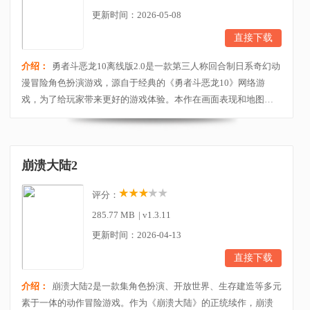
更新时间：2026-05-08
直接下载
介绍：
勇者斗恶龙10离线版2.0是一款第三人称回合制日系奇幻动
漫冒险角色扮演游戏，源自于经典的《勇者斗恶龙10》网络游
戏，为了给玩家带来更好的游戏体验。本作在画面表现和地图方
面进行了全面的更新，特别优化了离线游玩的沉浸感，除了将战
斗模式改为回合制之外，离线版还加入了一些独特的元素，例如
NPC“Maille”和“Huser”，他们可以成为冒险同伴，这是只有离线版
崩溃大陆2
才拥有的特色。勇者斗恶龙10离线版包含了丰富...
评分：
285.77 MB
|
v1.3.11
更新时间：2026-04-13
直接下载
介绍：
崩溃大陆2是一款集角色扮演、开放世界、生存建造等多元
素于一体的动作冒险游戏。作为《崩溃大陆》的正统续作，崩溃