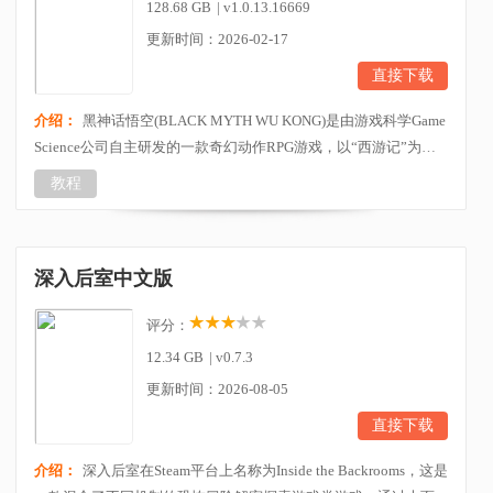
128.68 GB
|
v1.0.13.16669
更新时间：2026-02-17
直接下载
介绍：
黑神话悟空(BLACK MYTH WU KONG)是由游戏科学Game
Science公司自主研发的一款奇幻动作RPG游戏，以“西游记”为背
景，讲述了一个全新的黑暗悟空故事，可以说是颠覆大伙以往对
教程
于西游之路取经的认知，逐个黑化了孙悟空等一路上遇到的角
色，将西天取经中各个经典的场景一一呈现，游戏故事框架和情
节设计均深受中国传统文化的熏陶，充分展现了东方文化的多样
深入后室中文版
魅力和深邃内涵。本作采用虚幻5引擎打造，拥有超清画质...
评分：
12.34 GB
|
v0.7.3
更新时间：2026-08-05
直接下载
介绍：
深入后室在Steam平台上名称为Inside the Backrooms，这是