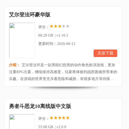
师，转学到霍格沃茨学院。在霍格沃茨之遗游戏玩法方面，继承
开发世界游戏的优势，即拥有极高的自由度，在旅程中玩家将造
艾尔登法环豪华版
访那些即熟悉又陌生的地点，探索发现魔法世界中的各...
评分：
68.29 GB
|
v1.16.1
更新时间：2026-06-12
直接下载
介绍：
艾尔登法环是一款黑暗幻想类的动作角色扮演游戏，更加
注重RPG元素，继续保持高难度，玩家将体验到战胜困难所带来的
乐趣。在游戏的世界里充斥着危险和威胁，有很多地方等待探
索，在也许中玩家会见到一些错综复杂的地图设计，充满层次感
的城堡，以及许多类似的要素，充满着强烈的RPG元素，给人一种
视觉冲击感。游戏拥有着超现实天气系统，这里一切的天气都是
勇者斗恶龙10离线版中文版
根据现实生活中一比一还原，下雨时主角也会受到阻碍...
评分：
55.08 GB
|
v2.0.0