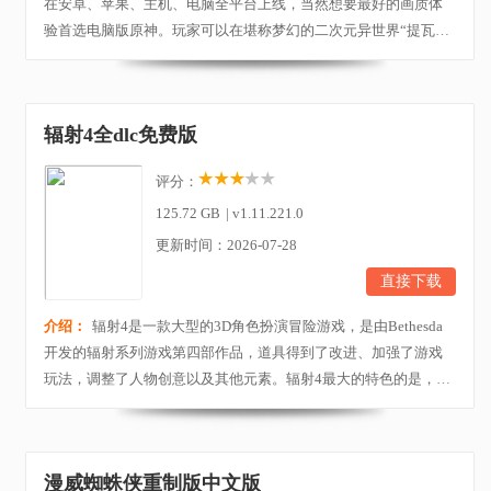
在安卓、苹果、主机、电脑全平台上线，当然想要最好的画质体
验首选电脑版原神。玩家可以在堪称梦幻的二次元异世界“提瓦
特”中自由冒险，攀爬、游泳、滑翔，扮演“旅行者”结识性格各
异、能力独特的同伴们一起旅行，获得“神之眼”驱使风火雷电元素
之力，发掘“原神”的真相……与一般的二次元网游不同，原神拥有
辐射4全dlc免费版
优秀的剧情表现，新颖的游戏方式，独特的...
评分：
125.72 GB
|
v1.11.221.0
更新时间：2026-07-28
直接下载
介绍：
辐射4是一款大型的3D角色扮演冒险游戏，是由Bethesda
开发的辐射系列游戏第四部作品，道具得到了改进、加强了游戏
玩法，调整了人物创意以及其他元素。辐射4最大的特色的是，带
来了合作模式，玩家之间可以一同收集资源打造避难所。游戏设
定为末日后，玩家将在这末世生生存下去，波士顿市、萨默维尔
市、剑桥市、阿灵顿市都会出现在游戏中，玩家将在核战争辐射
漫威蜘蛛侠重制版中文版
后的城市中生存，收集物资，对付各类难缠的辐射生物...