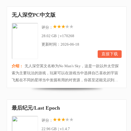
验。在游戏中，玩家将扮演中世纪背景下的亨利主角，你是一名
普通铁匠的年轻儿子，但是随着父母遭到谋杀，为了复仇和探明
无人深空PC中文版
真凶你踏上了一条史诗级冒险之路，玩家将经历一系...
评分：
28.02 GB
|
v170268
更新时间：2026-06-18
直接下载
介绍：
无人深空英文名称为No Man's Sky，这是一款以外太空探
索为主要玩法的游戏，玩家可以在游戏当中选择自己喜欢的宇宙
飞船在不同的星球当中发掘有用的对资源，你甚至还能见识到各
种奇特的动植物，搭配上逼真的科幻画风以及写实的画面，给玩
家一直置身于宇宙中的感觉，玩游戏的同时还能欣赏独特的风
景。外太空除了宁静的夜晚，还有凶狠的敌人，这时候玩家可以
最后纪元/Last Epoch
化身为英勇的战士，掠夺不同星球的财富，抢夺当地人的...
评分：
22.96 GB
|
v1.4.7