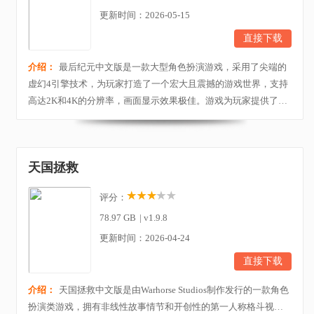
更新时间：2026-05-15
直接下载
介绍：
最后纪元中文版是一款大型角色扮演游戏，采用了尖端的
虚幻4引擎技术，为玩家打造了一个宏大且震撼的游戏世界，支持
高达2K和4K的分辨率，画面显示效果极佳。游戏为玩家提供了多
种不同的职业选择，最初始游五种基础职业，每个职业下面有3种
进阶职业，总共为十五种，为玩家带来了更多的职业选择。玩家
需要在游戏中收集并装备武器，加强自己的能力以对抗更加强悍
天国拯救
的敌人。感兴趣的小伙伴快来下载体验吧。 游戏特...
评分：
78.97 GB
|
v1.9.8
更新时间：2026-04-24
直接下载
介绍：
天国拯救中文版是由Warhorse Studios制作发行的一款角色
扮演类游戏，拥有非线性故事情节和开创性的第一人称格斗视