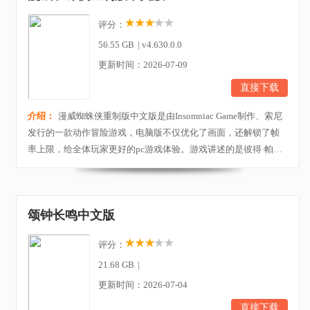
评分：
56.55 GB
|
v4.630.0.0
更新时间：2026-07-09
直接下载
介绍：
漫威蜘蛛侠重制版中文版是由Insomniac Game制作、索尼
发行的一款动作冒险游戏，电脑版不仅优化了画面，还解锁了帧
率上限，给全体玩家更好的pc游戏体验。游戏讲述的是彼得·帕克
和蜘蛛侠的世界在动作火爆的原创剧情中碰撞交织，玩家将扮演
身经百战的彼得·帕克，在漫威宇宙纽约中打击猖獗犯罪，对抗经
典反派，蛛丝摆荡，穿梭于充满活力的街区，以炫酷动作把反派
颂钟长鸣中文版
打个落花流水。游戏集开放世界ARPG、潜行、收集...
评分：
21.68 GB
|
更新时间：2026-07-04
直接下载