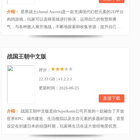
介绍：
星界战士(Astral Ascent)是一款充满现代幻想元素的2D平台
肉鸽游戏，玩家可以选择英雄进行扮演，运用自己的智慧和勇
气，与各种敌人展开激战，不断地探索和收集资源，提升自己的
战斗力和生存能力，逃离被邪恶的花园。游戏拥有丰富的剧情和
任务等待玩家去发掘，通过完成任务，玩家可以了解更多关于这
个幻想世界的背景故事和秘密。感兴趣的用户欢迎在当快下载使
战国王朝中文版
用！ 游戏特色1、勇往直前 为你的4个不同角色解...
评分：
22.33 GB
|
v1.2.2.1
更新时间：2026-06-25
直接下载
介绍：
战国王朝中文版是由Superkami公司开发的一款融合了开放
世界RPG、城市建造、生活模拟以及生存元素的多题材游戏，背景
设定在封建日本的动荡时期，玩家将生活在这片曾经饱受饥荒和
战争摧残的地区，你的主要任务是从养活自己到组织建立一个社