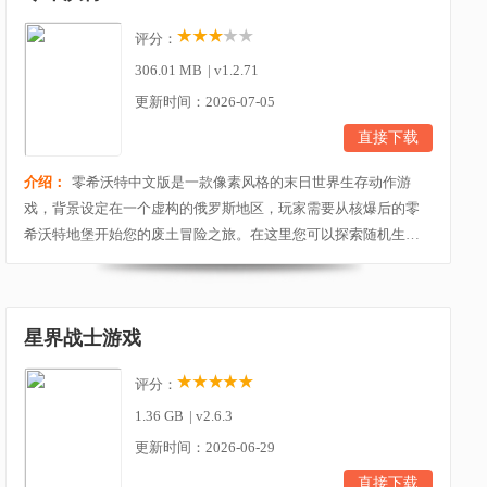
评分：
306.01 MB
|
v1.2.71
更新时间：2026-07-05
直接下载
介绍：
零希沃特中文版是一款像素风格的末日世界生存动作游
戏，背景设定在一个虚构的俄罗斯地区，玩家需要从核爆后的零
希沃特地堡开始您的废土冒险之旅。在这里您可以探索随机生成
的地图，战斗并获取战利品，与NPC互动、接受任务、交易物品，
管理并改进你的基地。零希沃特中文版一旦走出地堡进入荒野，
情况就变得危机重重了。游戏包含五大生物群区，玩家原始装备
星界战士游戏
只有一把枪和一瓶水，之后就要靠自己去搜寻物品，干掉...
评分：
1.36 GB
|
v2.6.3
更新时间：2026-06-29
直接下载