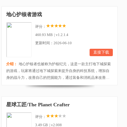
区，最后打造一个属于自己的王朝。玩家可以自己独自一人探索
这个美丽开放的世界，也可以选择和朋友联机合作，共同收集资
地心护核者游戏
源、制造、狩猎、建造和耕种并与强悍的敌人作战，...
评分：
460.93 MB
|
v1.2.1.4
更新时间：2026-06-10
直接下载
介绍：
地心护核者也被称为护核纪元，这是一款主打地下城探索
的游戏，玩家将通过地下城探索来提升自身的科技系统，增加自
身的战斗力，改善自己的挖掘能力，通过装备和消耗品来改善自
身的基础属性，与地下城的强大敌人激情对决。地下城中有商
人，怪兽，种植，冶炼，合成等等内容，更重要的却是探索和发
现。前人的遗迹，各种资源房间，具有挑战性的BOSS需要挑战。
星球工匠/The Planet Crafter
地心护核者游戏内随着玩家的进度改善，玩家将会获得从...
评分：
3.49 GB
|
v2.008