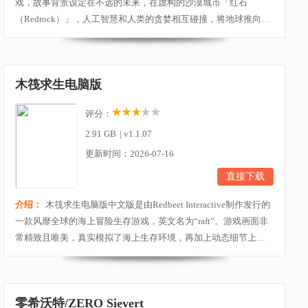
戏，故事背景设定在不远的未来，在虚构的沙漠城市「红石
（Redrock）」，人工智慧和人类的贪婪相互碰撞，将地球推向崩
溃的边缘。玩家将在心之眼游戏中扮演主角雅各‧狄亚兹（Jacob
Diaz），一名退伍军人，发现自己被一次彻底改变了他生活的秘密
任务的闪回所困扰。在被植入了神秘的神经植入物（即心灵之
木筏求生电脑版
眼）后，雅各被零散的记忆所困扰，他迫切想要发现有关...
评分：
2.91 GB
|
v1.1.07
更新时间：2026-07-16
直接下载
介绍：
木筏求生电脑版中文版是由Redbeet Interactive制作发行的
一款风靡全球的海上冒险生存游戏，英文名为“raft”。游戏画面非
常精致且唯美，真实模拟了海上生存环境，再加上动态细节上的
优质表现，给玩家一种身临其境的游戏体验。游戏讲述着一名优
秀的探险家，在一次航海的旅途中突遇不测，船只被大海打翻，
身边唯一拥有的东西就是一只小木筏和一只钩子，故事因此展
零希沃特/ZERO Sievert
开，基于这个背景，游戏常被玩家们叫做“船长漂...