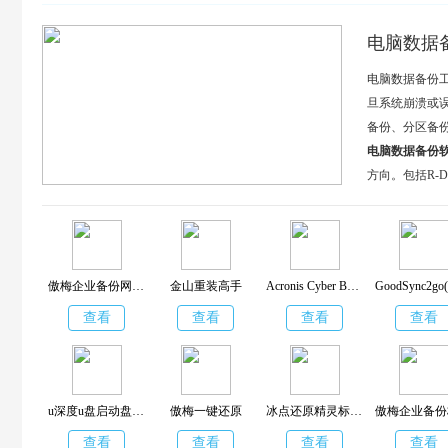
电脑数据
电脑数据备份
旦系统崩溃或
备份、分区备
电脑数据备份
方向。包括R-Dr
没有使用电脑
傲梅企业备份网络版
金山重装高手
Acronis Cyber Backup(数据备份还原软件)
查看
查看
查看
查看
u深度u盘启动盘制作工具装机版
傲梅一键还原
冰点还原精灵标准版
查看
查看
查看
查看