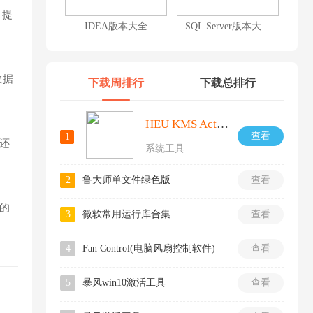
，提
IDEA版本大全
SQL Server版本大全
数据
下载周排行
下载总排行
HEU KMS Activator激活工具
查看
1
还
系统工具
2
鲁大师单文件绿色版
查看
的
3
微软常用运行库合集
查看
4
Fan Control(电脑风扇控制软件)
查看
5
暴风win10激活工具
查看