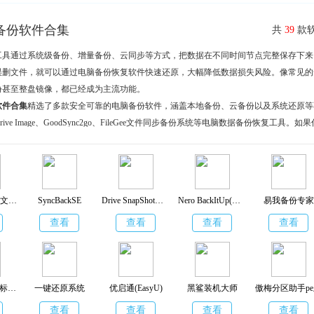
备份软件合集
共
39
款软
工具通过系统级备份、增量备份、云同步等方式，把数据在不同时间节点完整保存下来
误删文件，就可以通过电脑备份恢复软件快速还原，大幅降低数据损失风险。像常见的
份甚至整盘镜像，都已经成为主流功能。
软件合集
精选了多款安全可靠的电脑备份软件，涵盖本地备份、云备份以及系统还原等
ive Image、GoodSync2go、FileGee文件同步备份系统等电脑数据备份恢复工具。如
数据备份工具，不妨在这里下载一款，给自己的电脑多一层真正有效的安全保障。
GoodSync2go(文件备份同步工具)
SyncBackSE
Drive SnapShot中文版
Nero BackItUp(系统备份软件)
易我备份专家
查看
查看
查看
查看
傲梅企业备份标准版
一键还原系统
优启通(EasyU)
黑鲨装机大师
傲梅分区助手p
查看
查看
查看
查看