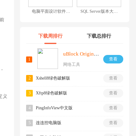
电脑平面设计软件合集
SQL Server版本大全
前
下载周排行
下载总排行
uBlock Origin插件
查看
1
网络工具
，
2
Xshell8绿色破解版
查看
3
Xftp8绿色破解版
查看
定义
4
PingInfoView中文版
查看
5
连连控电脑版
查看