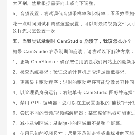
大区别。然后根据需要向上或向下调整。
5、音频设置：尝试调低音频采样率和比特率，看看效果如
花一点时间测试和调整这些设置，可以对最终视频文件大小
这样您只需设置一次。
五、当我尝试录制时 CamStudio 崩溃了，我该怎么办？
如果 CamStudio 在录制期间崩溃，请尝试以下解决方案：
1、更新 CamStudio：确保您使用的是我们网站上的最新
2、检查系统要求：验证您的计算机是否满足最低要求。
3、更新显卡驱动程序：过时的驱动程序可能导致兼容性问
4、以管理员身份运行：右键单击 CamStudio 图标并选
5、禁用 GPU 编码器：您可以在主设置面板的"捕获"部分
6、尝试不同的音频/视频编解码器：某些编解码器可能更
7、减小录制区域：录制较小的区域而不是整个屏幕。
8、使用已知的视频尺寸：尽量不录制奇怪或非标准的区域