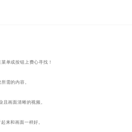
在菜单或按钮上费心寻找！
您所需的内容。
录制专业且画面清晰的视频。
频听起来和画面一样好。