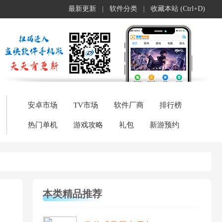
最新更新
|
软件分类
|
收藏本站 (Ctrl+D)
安卓市场
TV市场
软件厂商
排行榜
热门单机
游戏攻略
礼包
新游预约
本类精品推荐