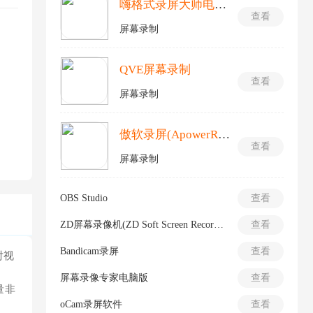
嗨格式录屏大师电脑版
查看
屏幕录制
QVE屏幕录制
查看
屏幕录制
傲软录屏(ApowerREC)
查看
屏幕录制
OBS Studio
查看
ZD屏幕录像机(ZD Soft Screen Recorder)
查看
Bandicam录屏
查看
对视
屏幕录像专家电脑版
查看
量非
oCam录屏软件
查看