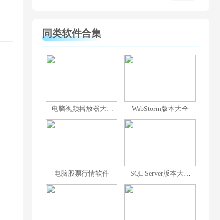
同类软件合集
电脑视频播放器大全
WebStorm版本大全
电脑股票行情软件
SQL Server版本大全