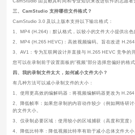
CamStudio 由贡献其时间和专业知识来改进软件的
三、CamStudio 支持哪些文件格式？
CamStudio 3.0 及以上版本支持以下输出格式：
1、MP4 (H.264)：默认格式，以较小的文件大小提
2、MP4 (H.265 HEVC)：高效视频编码。旨在改进 
3、AV1：专为互联网设计并直接与 H.265 HEVC 竞争
您可以在录制前于设置面板的"视频"部分选择您偏好的格
四、我的录制文件太大，如何减小文件大小？
有几种方法可以减小录制文件的大小：
1、使用更高效的编解码器：将视频编解码器更改为 H.264 
2、降低帧率：如果您录制的内容动作较少（例如网络研讨会），
的文件大小。
3、仅录制必要区域：使用较小的区域捕获（高度和宽度
4、降低比特率：降低视频比特率有助于减小总体文件大