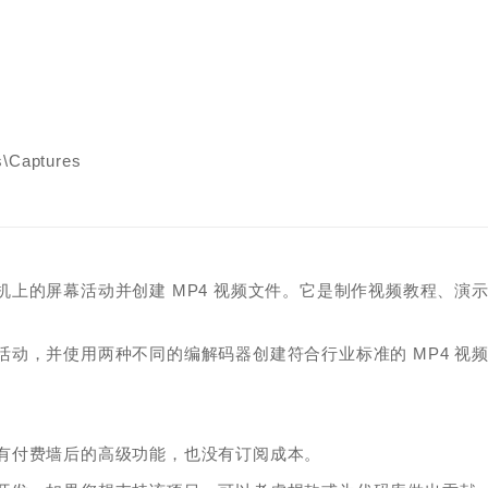
aptures
计算机上的屏幕活动并创建 MP4 视频文件。它是制作视频教程、演
音频活动，并使用两种不同的编解码器创建符合行业标准的 MP4 视
、没有付费墙后的高级功能，也没有订阅成本。