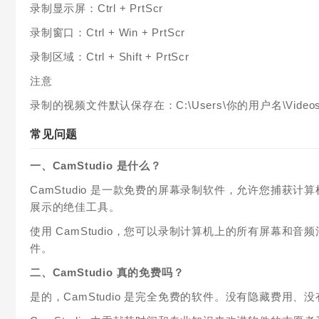
录制显示屏：Ctrl + PrtScr
录制窗口：Ctrl + Win + PrtScr
录制区域：Ctrl + Shift + PrtScr
注意
录制的视频文件默认保存在：C:\Users\你的用户名\Videos\C
常见问题
一、CamStudio 是什么？
CamStudio 是一款免费的屏幕录制软件，允许您捕获
展示的绝佳工具。
使用 CamStudio，您可以录制计算机上的所有屏幕和
件。
二、CamStudio 真的免费吗？
是的，CamStudio 是完全免费的软件。没有隐藏费用