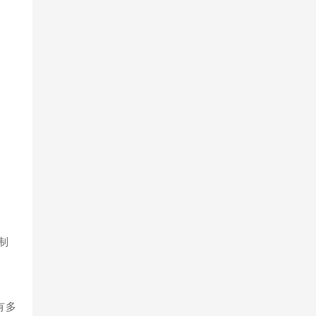
。
制
有多