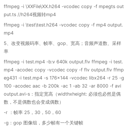
ffmpeg -i \XXFile\XX.h264 -vcodec copy -f mpegts out
put.ts //h264视频转mp4
ffmpeg -i \test\test.h264 -vcodec copy -f mp4 output.
mp4
5、改变视频码率、帧率、gop、宽高；音频声道数、采样
率
ffmpeg -i test.mp4 -b:v 640k output.flv ffmpeg -i test.
mp4 -acodec copy -vcodec copy -f flv output.flv ffmp
eg431 -i test.mp4 -s 176x144 -vcodec libx264 -r 25 -g
100 -acodec aac -b 200k -ac 1 -ab 32 -ar 8000 -f avi
output.avi-s：指定宽高（widthxheight: 必须也必然是偶
数，不是偶数也会变成偶数）
-r ：帧率 25，30，50，60
-g：gop 图像组，多少帧有一个关键帧