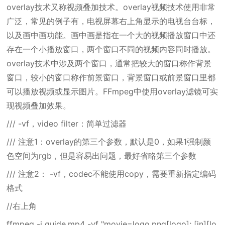
overlay技术又称视频叠加技术。overlay视频技术使用非常
广泛，常见的例子有，电视屏幕右上角显示的电视台台标，
以及画中画功能。画中画是指在一个大的视频播放窗口中还
存在一个小播放窗口，两个窗口不同的视频内容同时播放。
overlay技术中涉及两个窗口，通常把较大的窗口称作背景
窗口，较小的窗口称作前景窗口，背景窗口或前景窗口里都
可以播放视频或显示图片。FFmpeg中使用overlay滤镜可实
现视频叠加效果。
/// -vf，video filter：简单过滤器
/// 注意1：overlay的第三个参数，默认是0，如果1强制颜
色空间为rgb，但是容易出问题，最好省略第三个参数
/// 注意2： -vf，codec不能使用copy，需要重新指定编码
格式
//右上角
ffmpeg -i guide.mp4 -vf "movie=logo.png[logo]; [in][lo