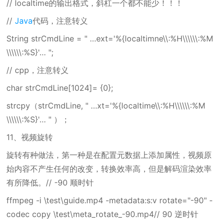
// localtime的输出格式，斜杠一个都不能少！！！
//
Java
代码，注意转义
String strCmdLine = " …ext='%{localtimne\\:%H\\\\\\:%M
\\\\\\:%S}'… ";
// cpp，注意转义
char strCmdLine[1024]= {0};
strcpy（strCmdLine, " …xt='%{localtime\\:%H\\\\\\:%M
\\\\\\:%S}'… " ）；
11、视频旋转
旋转有种做法，第一种是在配置元数据上添加属性，视频原
始内容不产生任何的改变，转换效率高，但是解码渲染效率
有所降低。// -90 顺时针
ffmpeg -i \test\guide.mp4 -metadata:s:v rotate="-90" -
codec copy \test\meta_rotate_-90.mp4// 90 逆时针