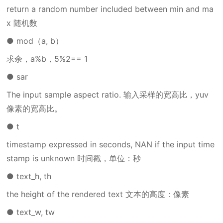
return a random number included between min and ma
x 随机数
● mod（a, b）
求余，a%b，5%2== 1
● sar
The input sample aspect ratio. 输入采样的宽高比，yuv
像素的宽高比。
● t
timestamp expressed in seconds, NAN if the input time
stamp is unknown 时间戳，单位：秒
● text_h, th
the height of the rendered text 文本的高度：像素
● text_w, tw