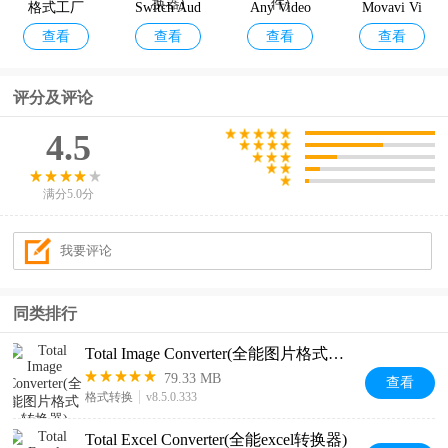
格式工厂
Switch Aud
Any Video
Movavi Vi
查看
查看
查看
查看
电脑版
io File Con
Converter
deo Conver
verter(音频
(视频转换
ter
评分及评论
格式转换
软件)
器)
4.5
满分5.0分
同类排行
Total Image Converter(全能图片格式转换器)
79.33 MB
查看
格式转换
v8.5.0.333
Total Excel Converter(全能excel转换器)