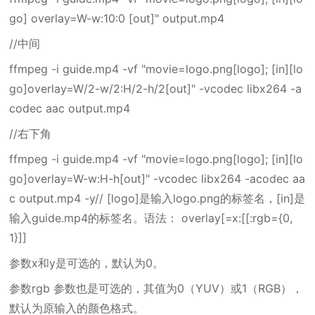
go] overlay=W-w:10:0 [out]" output.mp4
//中间
ffmpeg -i guide.mp4 -vf "movie=logo.png[logo]; [in][lo
go]overlay=W/2-w/2:H/2-h/2[out]" -vcodec libx264 -a
codec aac output.mp4
//右下角
ffmpeg -i guide.mp4 -vf "movie=logo.png[logo]; [in][lo
go]overlay=W-w:H-h[out]" -vcodec libx264 -acodec aa
c output.mp4 -y// [logo]是输入logo.png的标签名，[in]是
输入guide.mp4的标签名。语法： overlay[=x:[[:rgb={0,
1}]]
参数x和y是可选的，默认为0。
参数rgb 参数也是可选的，其值为0（YUV）或1（RGB），
默认为原输入的颜色格式。