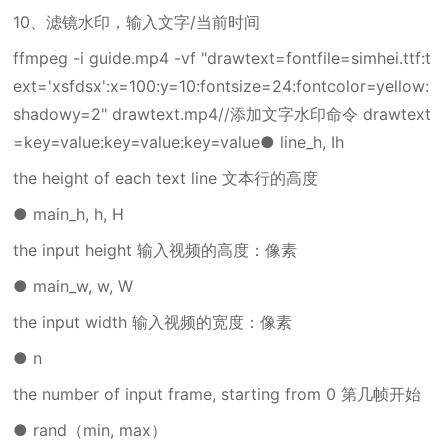
10、滤镜水印，输入文字/当前时间
ffmpeg -i guide.mp4 -vf "drawtext=fontfile=simhei.ttf:t
ext='xsfdsx':x=100:y=10:fontsize=24:fontcolor=yellow:
shadowy=2" drawtext.mp4//添加文字水印命令 drawtext
=key=value:key=value:key=value● line_h, Ih
the height of each text line 文本行的高度
● main_h, h, H
the input height 输入视频的高度：像素
● main_w, w, W
the input width 输入视频的宽度：像素
● n
the number of input frame, starting from 0 第几帧开始
● rand（min, max）