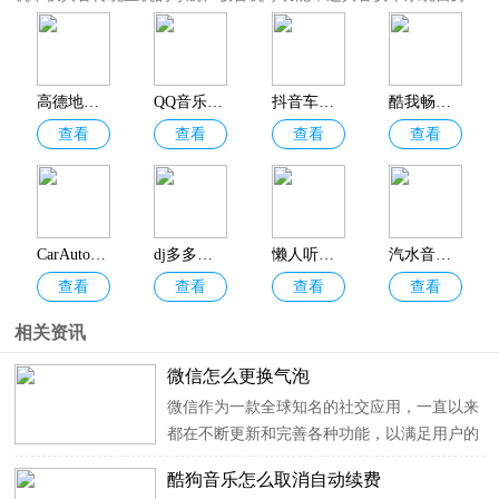
联网，像手机一样可尽情享受丰富的应用。哪些应用又是车机必不可
少的？下面小编为大家带来了
车机必备软件大全
，其中收录了各种与
汽车生活联系较大、实用性较强、横屏效果佳的车载应用，如：高德
地图车机版、QQ音乐车机版、微信车机版 、hicar安卓车机通用版
高德地图车机版2026最新版
QQ音乐车机版
抖音车机版
酷我畅听车载版
等，需要的用户欢迎分享收藏！
查看
查看
查看
查看
CarAuto车机端
dj多多车载版
懒人听书车机版
汽水音乐车机版
查看
查看
查看
查看
相关资讯
微信怎么更换气泡
微信作为一款全球知名的社交应用，一直以来
都在不断更新和完善各种功能，以满足用户的
需求，其中之一就是聊天气泡样式的更换功
酷狗音乐怎么取消自动续费
能。这一功能的推出，让用户可以更加自由地