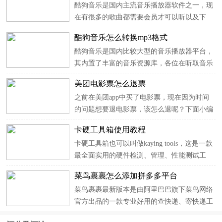
酷狗音乐是国内主流音乐播放器软件之一，现
展示自己的个性，同时也为聊天过程增添了更
在有很多的歌曲都需要会员才可以听以及下
多的乐趣。但是怎么更...
载，有很多人为了一首好听的歌充会员，但是
酷狗音乐怎么转换mp3格式
在这个新鲜感过去之后想把会员取消但是不知
酷狗音乐是国内比较大型的音乐播放器平台，
道酷狗音乐怎么取消自动续费？为了帮助各位
其内置了丰富的音乐资源库，各位在听取音乐
可以关闭自动续费，小编...
的时候一般都是会自动缓存的，但是下载也是
美团电影票怎么退票
需要另外下载，那么酷狗音乐怎么转换mp3格
之前在美团app中买了电影票，现在因为时间
式？为此，小编为大家带来了详细的操作教
的问题想要退电影票，该怎么退呢？下面小编
程，希望对各位有所帮助...
就为大家简单介绍一下美团电影票退票流程，
卡硬工具箱使用教程
有需要的朋友不妨一起来看看，希望对您有所
卡硬工具箱也可以叫做kaying tools，这是一款
帮助！ 美团电影票退票流程1、首先选择你要
最全面实用的硬件检测、管理、性能测试工
看的电影，选择影...
具，软件整合了常用的系统检测与性能增强软
菜鸟裹裹怎么添加拼多多平台
件，包含了BIOS工具、CPU检测、超频工具、
菜鸟裹裹最新版本是由阿里巴巴旗下菜鸟网络
性能测试、内存工具、显卡测试、显示器工
官方出品的一款专业好用的查快递、寄快递工
具、硬盘工具、电池检测...
具，它主要适用于全网包裹查询，支持淘宝、