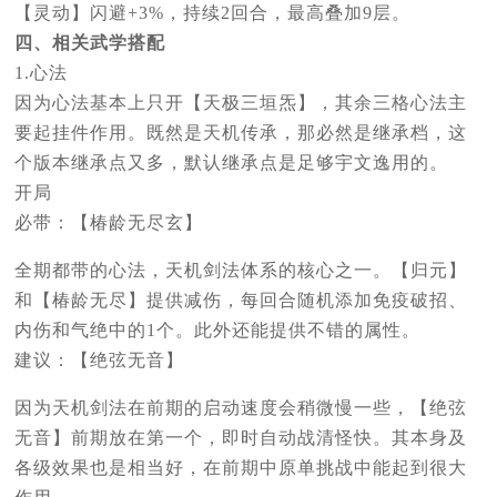
【灵动】闪避+3%，持续2回合，最高叠加9层。
四、相关武学搭配
1.心法
因为心法基本上只开【天极三垣炁】，其余三格心法主
要起挂件作用。既然是天机传承，那必然是继承档，这
个版本继承点又多，默认继承点是足够宇文逸用的。
开局
必带：【椿龄无尽玄】
全期都带的心法，天机剑法体系的核心之一。【归元】
和【椿龄无尽】提供减伤，每回合随机添加免疫破招、
内伤和气绝中的1个。此外还能提供不错的属性。
建议：【绝弦无音】
因为天机剑法在前期的启动速度会稍微慢一些，【绝弦
无音】前期放在第一个，即时自动战清怪快。其本身及
各级效果也是相当好，在前期中原单挑战中能起到很大