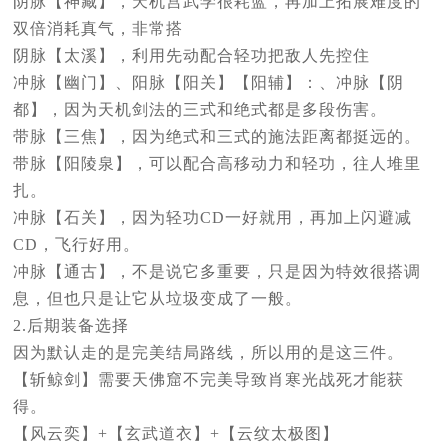
阴脉【神藏】，天机宫武学很耗蓝，再加上拓展难度的
双倍消耗真气，非常搭
阴脉【太溪】，利用先动配合轻功把敌人先控住
冲脉【幽门】、阳脉【阳关】【阳辅】：、冲脉【阴
都】，因为天机剑法的三式和绝式都是多段伤害。
带脉【三焦】，因为绝式和三式的施法距离都挺远的。
带脉【阳陵泉】，可以配合高移动力和轻功，往人堆里
扎。
冲脉【石关】，因为轻功CD一好就用，再加上闪避减
CD，飞行好用。
冲脉【通古】，不是说它多重要，只是因为特效很搭调
息，但也只是让它从垃圾变成了一般。
2.后期装备选择
因为默认走的是完美结局路线，所以用的是这三件。
【斩鲸剑】需要天佛窟不完美导致肖寒光战死才能获
得。
【风云奕】+【玄武道衣】+【云纹太极图】