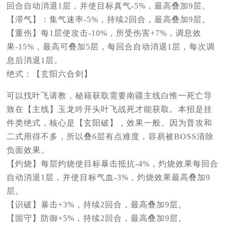
回合自动消退1层，并使目标真气-5%，最高叠加9层。
【滞气】：集气速率-5%，持续2回合，最高叠加9层。
【重伤】每1层使攻击-10%，所受伤害+7%，调息效
果-15%，最高可叠加5层，每回合自动消退1层，每次调
息后消退1层。
绝式：【玄阳六合剑】
可以找叶飞请教，秘籍获取需要南疆主线白惟一死亡导
致在【主线】玉龙吟开头叶飞战死才能获取。本招是挂
件类绝式，核心是【玄阳破】，效果一般。因为普攻和
二式用得不多，所以叠6层有点难度，容易被BOSS清除
负面效果。
【灼烧】每层灼烧使目标暴击抵抗-4%，灼烧效果每回合
自动消退1层，并使目标气血-3%，灼烧效果最高叠加9
层。
【识破】暴击+3%，持续2回合，最高叠加9层。
【固守】防御+5%，持续2回合，最高叠加9层。