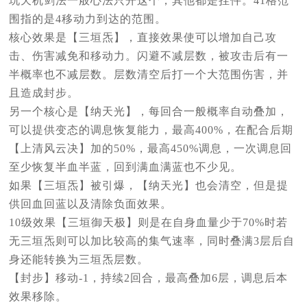
玩天机剑法一般心法只开这个，其他都是挂件。41格范
围指的是4移动力到达的范围。
核心效果是【三垣炁】，直接效果使可以增加自己攻
击、伤害减免和移动力。闪避不减层数，被攻击后有一
半概率也不减层数。层数清空后打一个大范围伤害，并
且造成封步。
另一个核心是【纳天光】，每回合一般概率自动叠加，
可以提供变态的调息恢复能力，最高400%，在配合后期
【上清风云决】加的50%，最高450%调息，一次调息回
至少恢复半血半蓝，回到满血满蓝也不少见。
如果【三垣炁】被引爆，【纳天光】也会清空，但是提
供回血回蓝以及清除负面效果。
10级效果【三垣御天极】则是在自身血量少于70%时若
无三垣炁则可以加比较高的集气速率，同时叠满3层后自
身还能转换为三垣炁层数。
【封步】移动-1，持续2回合，最高叠加6层，调息后本
效果移除。