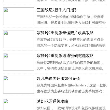
大家详细的解析一下。逸剑风云决常用武学特
三国战纪2新手入门指引
殊效果详解注意事项 1、基本入选规则是在各
三国战纪2一款经典的街机动作手游，经典即
类武学中均出现的通用特殊效果，因为常常是
将回归。很多新手玩家刚进入游戏时可能有些
缺乏相应名词解释...
不知道做什么好？下面小编为大家带来三国战
寂静岭2重制版奇怪照片收集攻略
纪2新手攻略，帮助大家少走一些弯路，感兴
在寂静岭2重制版中，奇怪照片的收集不仅是
趣的朋友不妨看看！三国战纪2新手入门指引
游戏的一个隐藏要素，还承载着对剧情的深刻
每日任务清单玩法解析...
补充和象征意义。这些照片隐藏在关卡的各个
寂静岭2重制版速通密码谜题攻略
角落，常常需要细心的观察和探索技巧才能发
寂静岭2重制版延续了经典恐怖冒险的精髓，
现。为了帮助玩家完整解锁游戏的故事内涵，
其中，密码类谜题更是让许多玩家大费周章。
同时满足成就党和收集...
为了帮助玩家在紧张刺激的氛围中更高效地完
超凡先锋国际服如何充值
成游戏，本攻略将详细解读速通所需的关键密
超凡先锋国际版也叫做badlanders，这是一款以
码谜题。从获取线索到解锁机关，我们将提供
生存竞技为主要玩法的动作射击类手机游戏，
清晰的解答思路和快捷...
游戏融入了多种趣味游戏挑战内容，玩家在这
梦幻花园通关攻略
里可以感受到不一样的生存战斗挑战，更有超
梦幻花园，一款将消除玩法和花园模拟经营玩
级有趣的多人争斗冒险玩法，让你在游戏中体