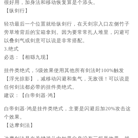
很好用，加身法和移动恢复算是个添头。
【纵剑行】
轻功最后一个位置就给纵剑行，在天剑宗入口左侧竹子
旁草堆背后的宝箱拿到。因为要常常扎人堆里，闪避可
以叠剑气或剑意可以说是非常搭配。
3.绝式
必选：【相繇九现】
挂件类绝式，5级效果使用其他所有剑法时100%触发
【浮光掠影】，减移动闪避和集气，无敌强！可以说是
任何剑法都必带的挂件类绝式。
建议：【白帝剑器·鸿】
白帝剑器·鸿是挂件类绝式，主要是闪避后加20%攻击这
个效果。
【达摩剑法】