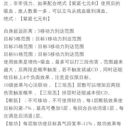
次，非常强力。如果配合绝式【紫庭七元剑】使用后的
吸血，敌人数量一多，可以立马从残血吸到满血。
绝式：【紫庭七元剑】
自身超远距离：5移动力到达范围
目标5格范围：目标1移动力到达范围
目标25格范围：目标3移动力到达范围
目标61格范围：目标5移动力到达范围
使用效果是增伤+吸血，最多可以打三段伤害，范围越来
越大，后两段是概率触发，若不触发就减CD，同时还能
给目标上4个负面效果，注意是仅限目标。
10级效果与心法联动，【三垣炁】层数可以增加后两段
伤害触发概率，【三垣炁】掉层时还能减本招CD。
【断筋】：不可移动，不可使用轻功，每1层断筋效果使
目标闪避-7%，最高可叠加5层，每回合自动消退1层，每
次调息后消退1层。
【散功】每层散功使目标真气回复率-11%，散功效果每