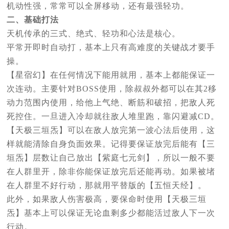
机动性强，常常可以全屏移动，还有最强轻功。
二、基础打法
天机传承的三式、绝式、轻功和心法是核心。
平常开即时自动打，基本上只有高难度的关键战才要手
操。
【星宿幻】在任何情况下能用就用，基本上都能保证一
次连动。主要针对BOSS使用，除叔叔外都可以在其2移
动力范围内使用，给他上气绝、断筋和破招，把敌人死
死控住。一旦进入冷却就往敌人堆里跑，靠闪避减CD。
【天极三垣炁】可以在敌人放完第一波心法后使用，这
样就能清除自身负面效果。记得要保证放完后能有【三
垣炁】层数让自己放出【紫庭七元剑】，所以一般不要
在人群里开，除非你能保证放完后还能再动。如果被堵
在人群里不好行动，那就用平替版的【五恒天经】。
此外，如果敌人伤害极高，要保命时使用【天极三垣
炁】基本上可以保证无论血剩多少都能活过敌人下一次
行动。