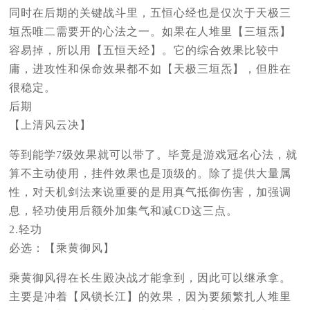
同时在后期的关键战斗里，五恒心经也是仅次于天极三
垣炁唯二需要开的心法之一。如果在人堆里【三垣炁】
容易掉，所以用【五恒天经】。它的综合效果比较中
庸，进攻性和保命效果都不如【天极三垣炁】，但胜在
很稳定。
后期
【上清风云决】
等到能学7级效果就可以带了。毕竟是游戏冠名心法，就
算不主动使用，挂件效果也是顶级的。除了提供大量属
性，对天机剑法来说重要的是用真气抵御伤害，加强调
息，轻功使用后额外加集气和减CD这三点。
2.轻功
必选：【乘黄御风】
乘黄御风得在长生殿决战才能拿到，因此可以继承拿。
主要是冲着【风锁长江】的效果，因为要频繁扎人堆里