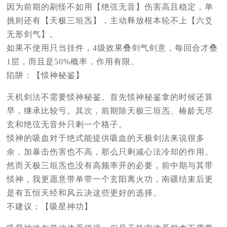
因为前期的刷怪不如用【绝弦无音】伤害高且稳定，单
挑则还有【天极三垣炁】，主动释放根本轮不上【六爻
无形剑气】。
如果不使用只当挂件，4级效果叠剑气剑意，每回合才叠
1层，而且是50%概率，作用有限。
陷阱：【惔神秘鉴】
天机剑法不需要惔神秘鉴。首先惔神秘鉴拿的时候还算
早，继承比较亏。其次，前期除天极三垣炁、椿龄无尽
玄和绝弦无音外只剩一个格子。
惔神的吸血对于绝式能提供吸血的天极剑法来说很多
余，加暴击伤害也不高，那么只剩减心法冷却的作用。
然而天极三垣炁也没有高频率开的必要，前中期与其带
惔神，我更愿意带单带一个玄阳离火功，南疆结束后更
是有五恒天经和风云决这些更好的选择。
不建议：【吸星神功】