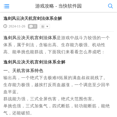
游戏攻略 - 当快软件园
逸剑风云决天机宫剑法体系全解
2024-11-26
0
标
准
逸剑风云决天机宫剑法体系
是游戏中战斗力较强的一个
体系，属于剑法，含输出高、生存能力极强、机动性
高、能单挑也能群战，下面我们来看看怎么养成吧：
逸剑风云决天机宫剑法体系全解
一、天机宫体系特色
输出高，一个绝式下去极难8拓展的满血叔叔就残了。
生存能力极强，越挨打反而血越涨，一个调息至少回半
血半蓝。
群战能力强，三式全屏伤害，绝式大范围伤害。
单挑也强，三式加集气，四式断筋，轻功能断筋，能绝
气，还能破招。