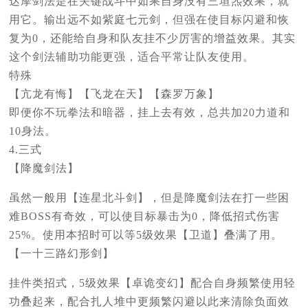
达摩剑法是在关键战斗中如果自身没有三垣炁效果，就
用它。输出远不如紫庭七元剑，但强在使目标闪避和恢
复为0，还能给自身和队友挂不少厉害的增益效果。其实
这个剑法辅助功能更强，适合平常让队友使用。
特殊
【亢龙有悔】【飞龙在天】【森罗万象】
即便你不玩拳法和暗器，挂上去有效，总共加20力道和
10身法。
4.三式
【降魔剑法】
虽然一般用【连星北斗剑】，但是降魔剑法在打一些困
难BOSS有奇效，可以使目标暴击为0，降低招式伤害
25%。使用本招时可以等5级效果【卫道】叠满了用。
【一十三路幻形剑】
挂件类招式，5级效果【卓诡变幻】配合自身频繁使用轻
功叠起来，配合扎人堆中更频繁闪避以此来清除负面效