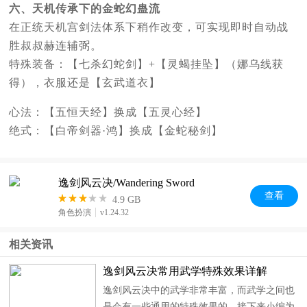
六、天机传承下的金蛇幻蛊流
在正统天机宫剑法体系下稍作改变，可实现即时自动战
胜叔叔赫连辅弼。
特殊装备：【七杀幻蛇剑】+【灵蝎挂坠】（娜乌线获
得），衣服还是【玄武道衣】
心法：【五恒天经】换成【五灵心经】
绝式：【白帝剑器·鸿】换成【金蛇秘剑】
逸剑风云决/Wandering Sword
查
看
4.9 GB
角色扮演
v1.24.32
相关资讯
逸剑风云决常用武学特殊效果详解
逸剑风云决中的武学非常丰富，而武学之间也
是会有一些通用的特殊效果的，接下来小编为