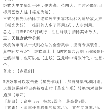
绝式为主要输出手段，伤害高、范围大。同时还能给目
标周围敌人挂【摇光为始】。
三式的摇光为始除了绝式外主要靠移动和闪避给敌人挂
【摇光为始】，挂到的人多了再用3式，人少别用。
总之，盯着BOSS打就行，往往能顺手清除其余敌人。
三、天机宫武学分析
天机传承有从一式到心法的全套武学，没有专属装备。
其中轻功有2个，绝式算上叶飞的玄阳六合剑（秘籍是死
亡线掉落，也可以在【主线】玉龙吟中请教叶飞）也是2
个。
普攻：【点星剑】
5级效果可以攻击叠【星光乍现】，加自身集气和闪避。
10级效果使得自身被攻击时【星光乍现】转换为对目标
施加【寒霜】
【刺目】：命中-3%，持续2回合，最高叠9层。
【寒霜】：每层使目标集气速率-3%，真气回复率-5%，