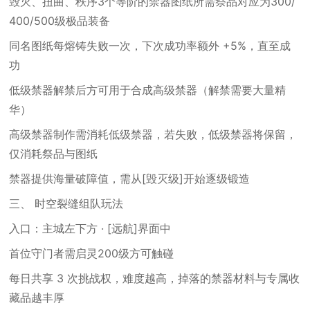
毁灭、扭曲、秩序3个等阶的禁器图纸所需祭品对应为300/
400/500级极品装备
同名图纸每熔铸失败一次，下次成功率额外 +5%，直至成
功
低级禁器解禁后方可用于合成高级禁器（解禁需要大量精
华）
高级禁器制作需消耗低级禁器，若失败，低级禁器将保留，
仅消耗祭品与图纸
禁器提供海量破障值，需从[毁灭级]开始逐级锻造
三、 时空裂缝组队玩法
入口：主城左下方 · [远航]界面中
首位守门者需启灵200级方可触碰
每日共享 3 次挑战权，难度越高，掉落的禁器材料与专属收
藏品越丰厚