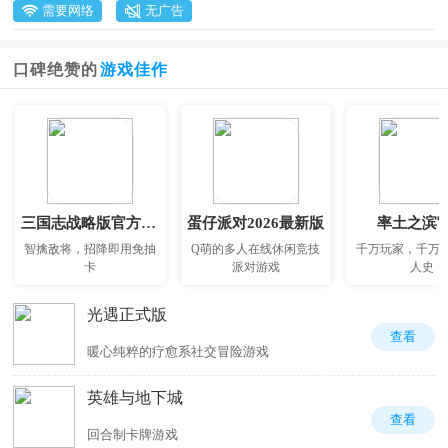
需要网络
无广告
口碑绝赞的
游戏佳作
三国志战略版官方正版
蛋仔派对2026最新版
率土之滨
智擒敌将，招降即用免抽
Q萌的多人在线休闲竞技
千万玩家，千万
卡
派对游戏
人史
光遇正式版
查看
暖心纯粹的疗愈系社交冒险游戏
英雄与地下城
查看
回合制卡牌游戏