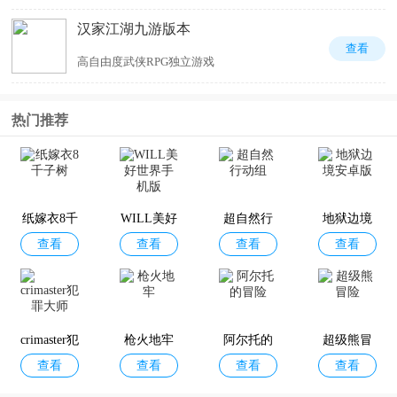
汉家江湖九游版本
查看
高自由度武侠RPG独立游戏
热门推荐
纸嫁衣8千
WILL美好
超自然行
地狱边境
查看
查看
查看
查看
子树
世界手机
动组
安卓版
版
crimaster犯
枪火地牢
阿尔托的
超级熊冒
查看
查看
查看
查看
罪大师
冒险
险