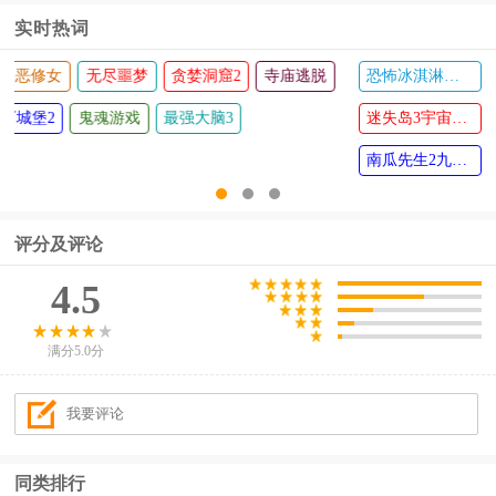
实时热词
隐秘的原罪
邪恶修女
无尽噩梦
贪婪洞窟2
寺庙逃脱
白色的门
地下城堡2
鬼魂游戏
最强大脑3
评分及评论
4.5
满分5.0分
同类排行