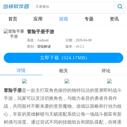
首页
应用
游戏
专题
资讯
冒险手册手游
系统：
Android
日期：
2026-04-08
类别：
冒险解谜
版本：
v0.2.2
立即下
载
(324.17MB)
详情
相关
评论
冒险手册
是一款主打双角色操控的独特玩法的竖屏即时战斗
手游，玩家可以灵活切换角色，与能力各异的勇者并肩作
战，共同面对不断来袭的变异魔物。游戏以策略和行动为核
心，丰富的英雄解锁与天赋搭配系统让每一场战斗都富有新
鲜感与深度。通过尝试不同的技能组合和团队搭配，你将逐