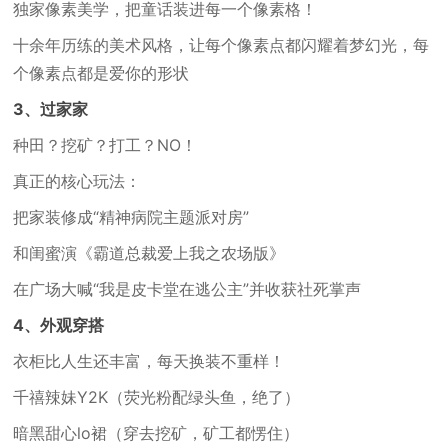
独家像素美学，把童话装进每一个像素格！
十余年历练的美术风格，让每个像素点都闪耀着梦幻光，每
个像素点都是爱你的形状
3、过家家
种田？挖矿？打工？NO！
真正的核心玩法：
把家装修成“精神病院主题派对房”
和闺蜜演《霸道总裁爱上我之农场版》
在广场大喊“我是皮卡堂在逃公主”并收获社死掌声
4、外观穿搭
衣柜比人生还丰富，每天换装不重样！
千禧辣妹Y2K（荧光粉配绿头鱼，绝了）
暗黑甜心lo裙（穿去挖矿，矿工都愣住）