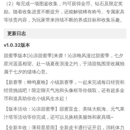
（2）
每完成一项图鉴收集，均可获得金币、钻石及限定奖
励。随着收集进度不断提升，还能解锁稀有称号、专属家具
等珍贵内容，为玩家带来持续不断的养成目标和收集乐趣。
更新日志
v1.0.32版本
甜蜜季版本[沁凉甜蜜季]来袭！沁凉晚风漫过甜蜜季，七夕
星河遥遥相望。赴一场夏夜浪漫之约，于清甜氛围里收藏独
属于七夕的缱绻心意。
【新赛季：蝉鸣夏晚】小镇新赛季，一起来完成每日经营和
经营挑战吧！限定聊天气泡和头像框等你领取，还有超多金
币和道具助你在小镇风生水起！
【版本活动：沁凉甜蜜季】甜蜜盲盒、美味大航海、元气果
汁塔等活动等你完成，还可以兑换精美服饰和家具哦~
【全新丰收：薄荷星星雨】全新皮卡通行证开启，消耗体力