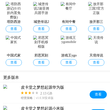
塔防西游
城堡传说2
有间中餐
放开那三
查看
查看
查看
查看
记(0.05折
迪亚佣兵
厅
国3官方正
内置免费
团手游
版
版)
中国式家
邪恶冥刻
游戏王ygo
天境传说
查看
查看
查看
查看
长
手机移植
mobile
版
更多版本
皮卡堂之梦想起源华为版
2.13 GB
查看
经营策略
v1.0.30安卓版
皮卡堂之梦想起源小米版