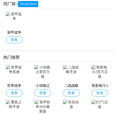
同厂商
WindyVerse
海战棋2
战舰模拟
战争雷霆
战舰帝国
查看
查看
查看
查看
器手机版
手游
装甲战争
查看
战舰移动2
巅峰战舰
君临传奇
战舰世界
热门推荐
查看
查看
查看
查看
官方正版
(战神沉默
传奇手机
免费版)
版最新版
世界战争
小动物之
二战战略
暗影格斗2
查看
查看
查看
查看
英雄
星官方版
手游
官方正版