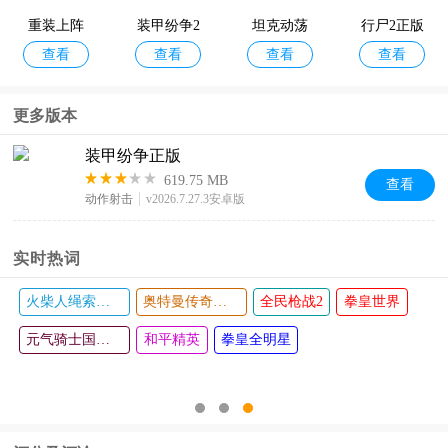
重装上阵
装甲纷争2
坦克动荡
行尸2正版
查看
查看
查看
查看
手游
026最新版
更多版本
装甲纷争正版
619.75 MB
查看
动作射击
v2026.7.27.3安卓版
实时热词
火柴人绳索英雄
奥特曼传奇英雄
全民枪战2
拳皇世界
元气骑士国际版
和平精英
拳皇全明星