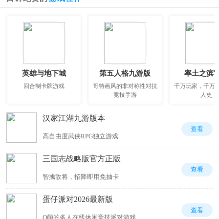
英雄与地下城
第五人格九游版
率土之滨
回合制卡牌游戏
哥特画风的非对称性对抗
千万玩家，千万
竞技手游
人史
汉家江湖九游版本
查看
高自由度武侠RPG独立游戏
三国志战略版官方正版
查看
智擒敌将，招降即用免抽卡
蛋仔派对2026最新版
查看
Q萌的多人在线休闲竞技派对游戏