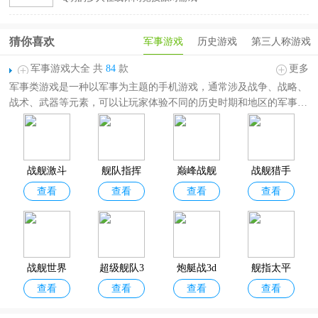
猜你喜欢
军事游戏
历史游戏
第三人称游戏
军事游戏大全 共
84
款
更多
军事类游戏是一种以军事为主题的手机游戏，通常涉及战争、战略、
战术、武器等元素，可以让玩家体验不同的历史时期和地区的军事冲
突，或者创造自己的虚拟战场。军事游戏也可以培养玩家的思维能力
和应变能力，同时也有娱乐和教育的作用。
军事游戏大全
收录了众多好玩的军事题材的游戏，其中包含战舰模拟
器、巅峰坦克、战争雷霆、现代空战3D、空战争锋等热门军事游
战舰激斗
舰队指挥
巅峰战舰
战舰猎手
戏。想体验海战、空战、二战、硬核枪战以及坦克战争等军事游戏玩
查看
查看
查看
查看
中文版
官手游官
满v版
法的小伙伴，都可以在军事题材的游戏中找到，欢迎各位小伙伴分享
收藏！
方版
战舰世界
超级舰队3
炮艇战3d
舰指太平
查看
查看
查看
查看
闪击战
k官方版
洋