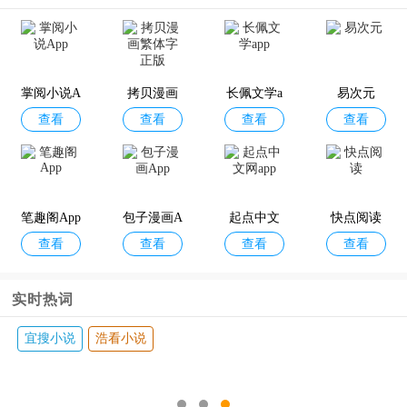
百分之一
模拟餐厅
苍龙劫华
咪咕圈圈
查看
查看
查看
查看
手机版
为版
掌阅小说A
拷贝漫画
长佩文学a
易次元
查看
查看
查看
查看
pp
繁体字正
pp
版
笔趣阁App
包子漫画A
起点中文
快点阅读
查看
查看
查看
查看
pp
网app
实时热词
宜搜小说
浩看小说