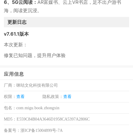
6、5G云阅读：
AR富媒书、云上VR书店，足不出户游书
海，阅读更沉浸。
更新日志
v7.61.1版本
本次更新：
修复已知问题，提升用户体验
应用信息
厂商：
咪咕文化科技有限公司
权限：
查看
隐私政策：
查看
包名：
com.migu.book.zhongxin
MD5：
E559C84B04A3646D1958CA5397A2806C
备案号：
浙ICP备15004899号-7A