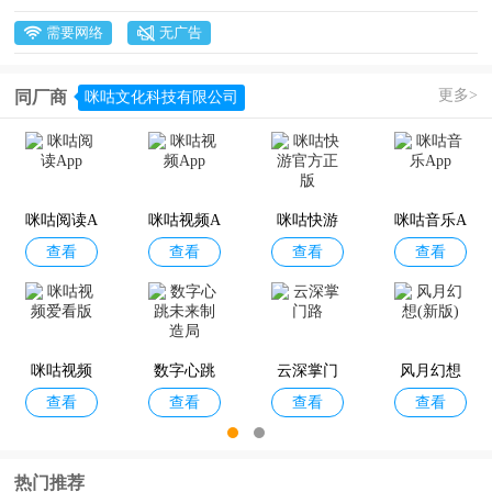
需要网络
无广告
更多>
同厂商
咪咕文化科技有限公司
咪咕阅读A
咪咕视频A
咪咕快游
咪咕音乐A
查看
查看
查看
查看
pp
pp
官方正版
pp
咪咕视频
数字心跳
云深掌门
风月幻想
查看
查看
查看
查看
爱看版
未来制造
路
(新版)
局
热门推荐