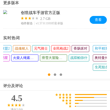
更多版本
创世战车手游官方正版
2.7 GB
查看
动作射击
v1.57.0.110185安卓版
实时热词
火柴人联盟2
战魂铭人
元气骑士
全民枪战2
香肠派对
拳皇全明星
火柴人绳索英雄
滑雪大冒险官方正版
战双帕弥什
评分及评论
4.5
满分5.0分