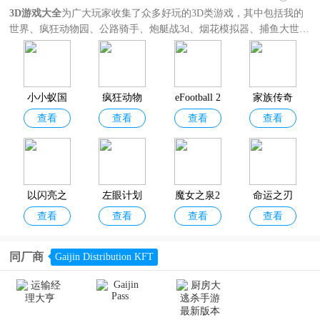
3D游戏大全
为广大玩家收集了众多好玩的3D类游戏，其中包括我的
世界、疯狂动物园、公路骑手、炮艇战3d、烟花模拟器、捕鱼大世
界、模拟飞行、超凡蜘蛛侠2、暗影格斗3等等。题材玩法囊括3D多
人联机游戏、3D竞速游戏、3D开放世界游戏、3D养成游戏，还有其
他各种玩法类型的3D游戏。3D类手游可以满足玩家对3D手游的不同
需求，欢迎分享收藏！
小小蚁国
疯狂动物
eFootball 2
家族传奇
查看
查看
查看
查看
官方版
园官方正
026手游官
马匹养成
版
方正版
竞技
以闪亮之
左眼计划
魔女之泉2
命运之刃
查看
查看
查看
查看
名官方正
版
同厂商
Gaijin Distribution KFT
千年之旅
闪耀暖暖
白荆回廊
崩坏3官方
查看
查看
查看
查看
官服
官方正版
版本