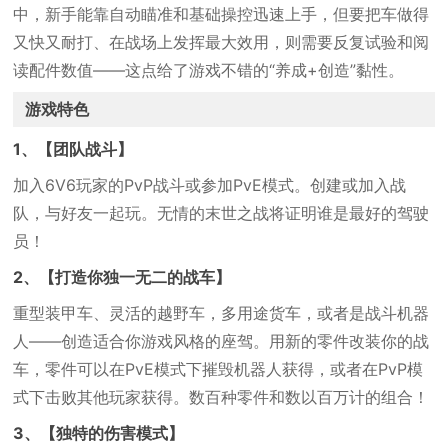
中，新手能靠自动瞄准和基础操控迅速上手，但要把车做得
又快又耐打、在战场上发挥最大效用，则需要反复试验和阅
读配件数值——这点给了游戏不错的“养成+创造”黏性。
游戏特色
1、【团队战斗】
加入6V6玩家的PvP战斗或参加PvE模式。创建或加入战
队，与好友一起玩。无情的末世之战将证明谁是最好的驾驶
员！
2、【打造你独一无二的战车】
重型装甲车、灵活的越野车，多用途货车，或者是战斗机器
人——创造适合你游戏风格的座驾。用新的零件改装你的战
车，零件可以在PvE模式下摧毁机器人获得，或者在PvP模
式下击败其他玩家获得。数百种零件和数以百万计的组合！
3、【独特的伤害模式】