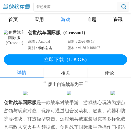
首页
应用
游戏
专题
资讯
创世战车国际服（Crossout）
系统：
Android
日期：
2026-06-17
类别：
动作射击
版本：
v1.56.0.108107
立即下
载
(1.99GB)
详情
相关
评论
废土自造战车为王
创世战车国际服
是一款战车对战手游，游戏核心玩法为据点
占领与玩家对战，玩家可通过组合发动机、底盘、武器和防
护等模块，打造轻型突击、远程炮兵或重装坦克等多样化载
具与敌人交火并占领据点。创世战车国际服手游操作门槛适