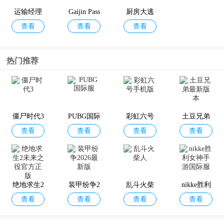
运输经理
Gaijin Pass
厨房大逃
查看
查看
查看
大亨
杀手游最
新版本
恋与深空
被尘封的
vice在线
暴风雪超
热门推荐
查看
查看
查看
查看
故事
级英雄手
机版
僵尸时代3
PUBG国际
彩虹六号
土豆兄弟
查看
查看
查看
查看
服
手机版
最新版本
绝地求生2
装甲纷争2
乱斗火柴
nikke胜利
查看
查看
查看
查看
未来之役
026最新版
人
女神手游
官方正版
国际服