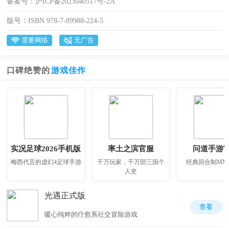
备案号：
沪ICP备2023040517号-2A
版号：
ISBN 978-7-89988-224-5
需要网络
无广告
口碑绝赞的
游戏佳作
实况足球2026手机版
率土之滨官服
问道手游
梅西代言的虚幻4足球手游
千万玩家，千万部三国个
经典回合制MM
人史
光遇正式版
查看
暖心纯粹的疗愈系社交冒险游戏