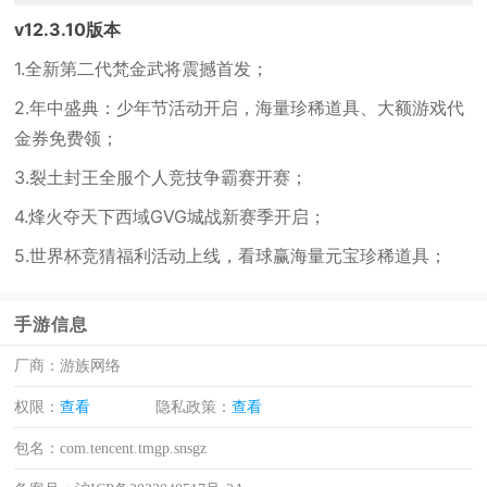
v12.3.10版本
1.全新第二代梵金武将震撼首发；
2.年中盛典：少年节活动开启，海量珍稀道具、大额游戏代
金券免费领；
3.裂土封王全服个人竞技争霸赛开赛；
4.烽火夺天下西域GVG城战新赛季开启；
5.世界杯竞猜福利活动上线，看球赢海量元宝珍稀道具；
手游信息
厂商：
游族网络
权限：
查看
隐私政策：
查看
包名：
com.tencent.tmgp.snsgz