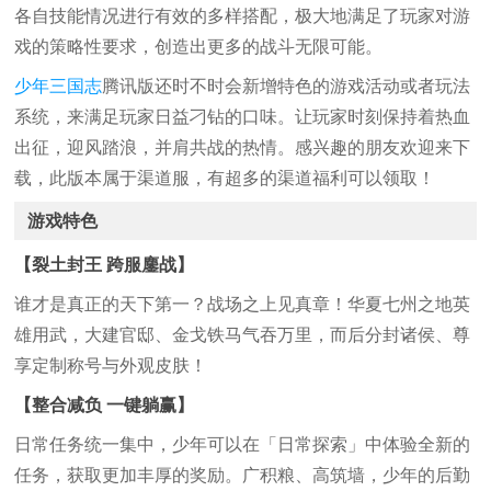
各自技能情况进行有效的多样搭配，极大地满足了玩家对游
戏的策略性要求，创造出更多的战斗无限可能。
少年三国志
腾讯版还时不时会新增特色的游戏活动或者玩法
系统，来满足玩家日益刁钻的口味。让玩家时刻保持着热血
出征，迎风踏浪，并肩共战的热情。感兴趣的朋友欢迎来下
载，此版本属于渠道服，有超多的渠道福利可以领取！
游戏特色
【裂土封王 跨服鏖战】
谁才是真正的天下第一？战场之上见真章！华夏七州之地英
雄用武，大建官邸、金戈铁马气吞万里，而后分封诸侯、尊
享定制称号与外观皮肤！
【整合减负 一键躺赢】
日常任务统一集中，少年可以在「日常探索」中体验全新的
任务，获取更加丰厚的奖励。广积粮、高筑墙，少年的后勤