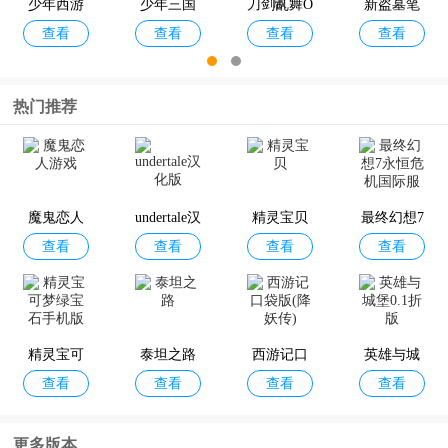
少年西游
少年三国
刀剑乱舞O
新盗墓笔
查看
查看
查看
查看
记2
志2官方版
NLINE手
记手游官
游官方版
方版
热门推荐
天使纪元
三国云梦
三十六计
绯色回响
查看
查看
查看
查看
小米版
录官方版
变态版手
国际服
游
魔鬼恋人
undertale汉
精灵宝贝
最终幻想7
查看
查看
查看
查看
游戏
化版
永恒危机
国际服
战火与永
狂暴之翼
狂暴之翼2
绯红的神
查看
查看
查看
查看
恒手游官
无限充值
满v版
约国际服
方版
版最新版
最新版
精灵宝可
泰坦之路
西游记口
英雄与城
查看
查看
查看
查看
梦绿宝石
袋版(降妖
堡0.1折版
手机版
传)
更多版本