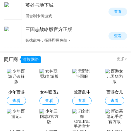
英雄与地下城
查看
回合制卡牌游戏
三国志战略版官方正版
查看
智擒敌将，招降即用免抽卡
更多>
同厂商
游族网络
少年西游
女神联盟2
荒野乱斗
西游女儿
查看
查看
查看
查看
记破解版
九游版
国服
国华为版