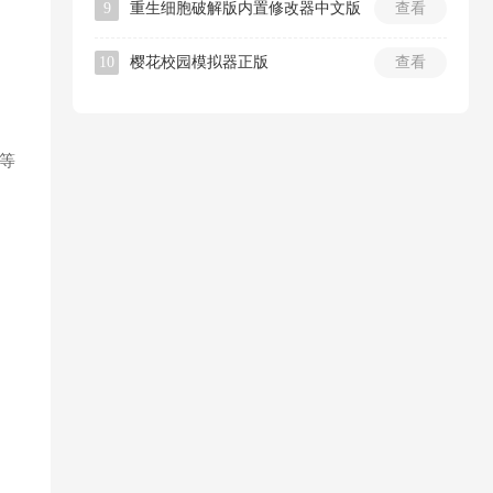
9
重生细胞破解版内置修改器中文版
查看
10
樱花校园模拟器正版
查看
等