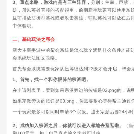
3、重点来咯，游戏内是有三种阵容，
分别：主宰，巨挚，
雄，所以英雄直接的搭配很重，前期新手玩家可以使用系
且前排放防御型英雄或者攻击英雄，辅助英雄可以放在后
中体验哦。
二、基础玩法之帮会
新大主宰手游中的帮会系统是怎么玩？满足什么条件才能
会系统玩法图文攻略。
首先帮会系统需要玩家队伍等级达到23级才会开启，帮会
1、首先，找一个和你眼缘的宗派吧。
在申请列表里，看到如果宗派旁边的按钮是02.png的，
如果宗派旁边的按钮是03.png，你需要耐心等待帮主通过
一个玩家最多可以同时申请3个宗派。退出宗派后要24小
2、成功加入宗派之后，你就可以进入领地去逛逛啦。
（当
和100元宝，加上自己喜欢的名字就可以拉