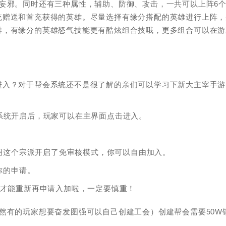
妄邪。同时还有三种属性，辅助、防御、攻击，一共可以上阵6
统赠送和首充获得的英雄。尽量选择有缘分搭配的英雄进行上阵，
排，有缘分的英雄怒气技能更有酷炫组合技哦，更多组合可以在游
进入？对于帮会系统还不是很了解的亲们可以学习下新大主宰手游
系统开启后，玩家可以在主界面点击进入。
说明这个宗派开启了免审核模式，你可以自由加入。
你的申请。
时才能重新再申请入加啦，一定要慎重！
然有的玩家想要奋发图强可以自己创建工会）创建帮会需要50W