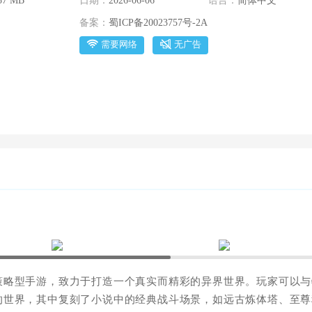
37 MB
日期：
2026-06-06
语言：
简体中文
备案：
蜀ICP备20023757号-2A
需要网络
无广告
策略型手游，致力于打造一个真实而精彩的异界世界。玩家可以与
的世界，其中复刻了小说中的经典战斗场景，如远古炼体塔、至尊