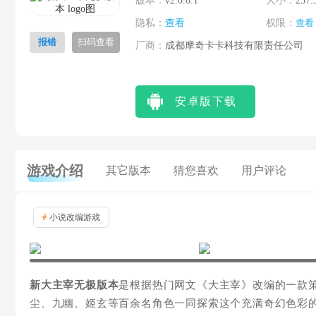
版本：
v2.0.6.1
大小：
257.
隐私：
查看
权限：
查看
报错
扫码查看
厂商：
成都摩奇卡卡科技有限责任公司
安卓版下载
游戏介绍
其它版本
猜您喜欢
用户评论
#
小说改编游戏
新大主宰无极版本
是根据热门网文《大主宰》改编的一款
尘、九幽、姬玄等百余名角色一同探索这个充满奇幻色彩