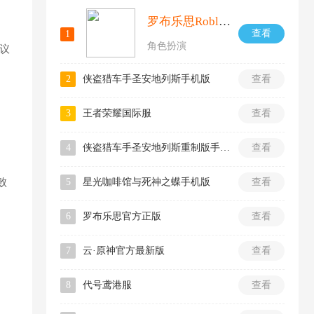
罗布乐思Roblox国际服
查看
1
角色扮演
议
2
侠盗猎车手圣安地列斯手机版
查看
3
王者荣耀国际服
查看
4
侠盗猎车手圣安地列斯重制版手机版
查看
败
5
星光咖啡馆与死神之蝶手机版
查看
6
罗布乐思官方正版
查看
7
云·原神官方最新版
查看
8
代号鸢港服
查看