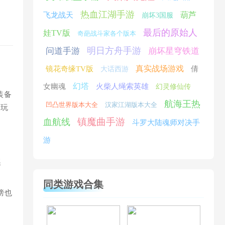
热血江湖手游
葫芦
飞龙战天
崩坏3国服
最后的原始人
娃TV版
奇葩战斗家各个版本
明日方舟手游
问道手游
崩坏星穹铁道
真实战场游戏
镜花奇缘TV版
倩
大话西游
幻塔
女幽魂
火柴人绳索英雄
幻灵修仙传
装备
航海王热
凹凸世界版本大全
汉家江湖版本大全
。玩
镇魔曲手游
血航线
斗罗大陆魂师对决手
游
奖
同类游戏合集
榜也