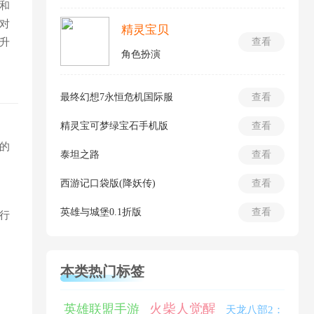
和
对
精灵宝贝
升
查看
角色扮演
最终幻想7永恒危机国际服
查看
精灵宝可梦绿宝石手机版
查看
的
泰坦之路
查看
西游记口袋版(降妖传)
查看
英雄与城堡0.1折版
查看
行
本类热门标签
火柴人觉醒
英雄联盟手游
天龙八部2：