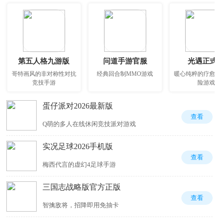
第五人格九游版
问道手游官服
光遇正式
哥特画风的非对称性对抗
经典回合制MMO游戏
暖心纯粹的疗愈
竞技手游
险游戏
蛋仔派对2026最新版
查看
Q萌的多人在线休闲竞技派对游戏
实况足球2026手机版
查看
梅西代言的虚幻4足球手游
三国志战略版官方正版
查看
智擒敌将，招降即用免抽卡