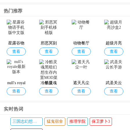
热门推荐
星露谷物
邪恶冥刻
动物餐厅
超级月亮
查看
查看
查看
查看
语手机版
手机移植
沙盒2
中文版
版
null's royal
冷酷灵魂
遮天凡尘
武圣关云
查看
查看
查看
查看
e最新版本
黑暗幻想
一叶
长手游
生存内置
实时热词
MOD菜单
版
三国志幻想大陆
猛鬼宿舍
推理学院
保卫萝卜3