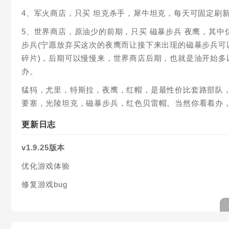
4、军火商店，只买 坦克杀手，犀牛坦克，每天可固定刷新
5、世界商店，原油少的前期，只买 磁暴步兵 夜鹰，其
步兵(宁愿放弃买这次的夜鹰而让接下来出现的磁暴步兵可
碎片)，后期可以慢慢来，世界商店后期，也就是油开始
办。
猛犸，尤里，特斯拉，夜鹰，红帽，是最性价比套路部队
要塞，光陵坦克，磁暴步兵，红色贝雷帽。当然你看着办
更新日志
v1.9.25版本
优化游戏体验
修复游戏bug