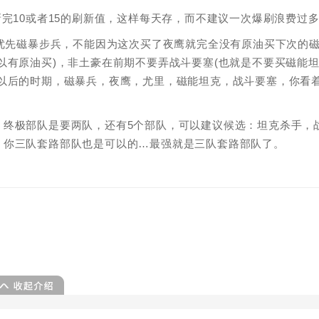
完10或者15的刷新值，这样每天存，而不建议一次爆刷浪费过
中优先磁暴步兵，不能因为这次买了夜鹰就完全没有原油买下次的
以有原油买)，非土豪在前期不要弄战斗要塞(也就是不要买磁能
多以后的时期，磁暴兵，夜鹰，尤里，磁能坦克，战斗要塞，你看
，终极部队是要两队，还有5个部队，可以建议候选：坦克杀手，
，你三队套路部队也是可以的…最强就是三队套路部队了。