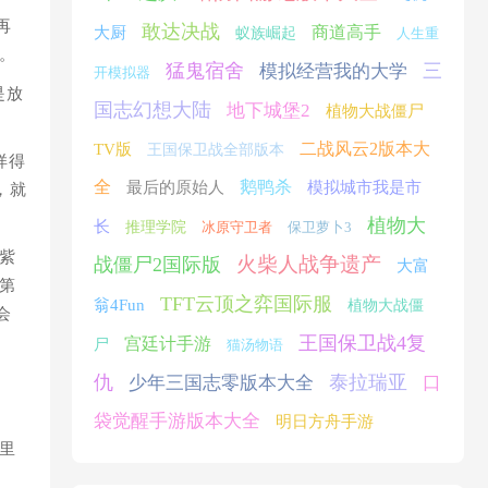
再
敢达决战
商道高手
大厨
蚁族崛起
人生重
。
猛鬼宿舍
三
模拟经营我的大学
开模拟器
是放
国志幻想大陆
地下城堡2
植物大战僵尸
二战风云2版本大
TV版
王国保卫战全部版本
样得
全
鹅鸭杀
最后的原始人
模拟城市我是市
，就
植物大
长
推理学院
冰原守卫者
保卫萝卜3
紫
火柴人战争遗产
战僵尸2国际版
大富
第
TFT云顶之弈国际服
翁4Fun
植物大战僵
会
王国保卫战4复
宫廷计手游
尸
猫汤物语
仇
泰拉瑞亚
少年三国志零版本大全
口
袋觉醒手游版本大全
明日方舟手游
里