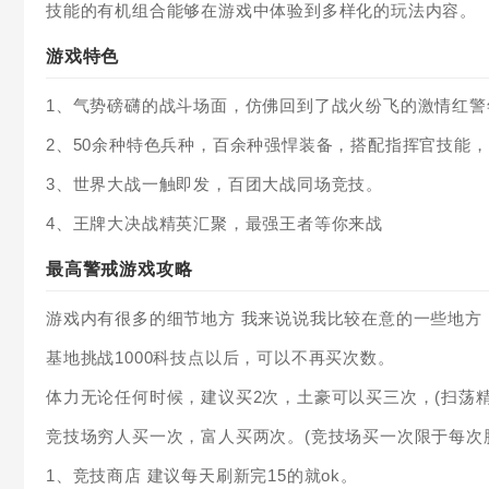
技能的有机组合能够在游戏中体验到多样化的玩法内容。
游戏特色
1、气势磅礴的战斗场面，仿佛回到了战火纷飞的激情红警
2、50余种特色兵种，百余种强悍装备，搭配指挥官技能
3、世界大战一触即发，百团大战同场竞技。
4、王牌大决战精英汇聚，最强王者等你来战
最高警戒游戏攻略
游戏内有很多的细节地方 我来说说我比较在意的一些地方
基地挑战1000科技点以后，可以不再买次数。
体力无论任何时候，建议买2次，土豪可以买三次，(扫荡精
竞技场穷人买一次，富人买两次。(竞技场买一次限于每次胜
1、竞技商店 建议每天刷新完15的就ok。