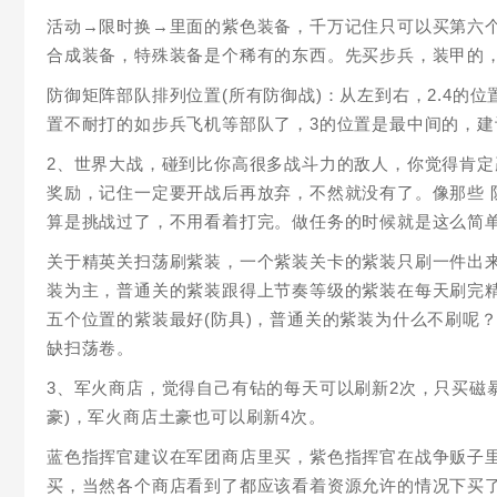
活动→限时换→里面的紫色装备，千万记住只可以买第六个
合成装备，特殊装备是个稀有的东西。先买步兵，装甲的
防御矩阵部队排列位置(所有防御战)：从左到右，2.4的位
置不耐打的如步兵飞机等部队了，3的位置是最中间的，建
2、世界大战，碰到比你高很多战斗力的敌人，你觉得肯
奖励，记住一定要开战后再放弃，不然就没有了。 像那些
算是挑战过了，不用看着打完。做任务的时候就是这么简
关于精英关扫荡刷紫装，一个紫装关卡的紫装只刷一件出
装为主，普通关的紫装跟得上节奏等级的紫装在每天刷完
五个位置的紫装最好(防具)，普通关的紫装为什么不刷呢
缺扫荡卷。
3、军火商店，觉得自己有钻的每天可以刷新2次，只买磁
豪)，军火商店土豪也可以刷新4次。
蓝色指挥官建议在军团商店里买，紫色指挥官在战争贩子
买，当然各个商店看到了都应该看着资源允许的情况下买了