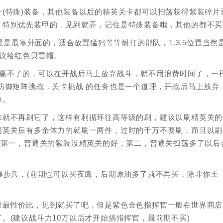
(特殊)装备，其他装备以后的精英关卡都可以扫荡获得紫装碎片
，特别优先装甲的，见到就弄，记住是特殊装备哦，其他的都不买
置是最靠外面的，适合放置猛犸等等耐打的部队，1.3.5位置当然
议给红色贝雷帽。
定赢不了的，可以在开战后马上放弃战斗，就不用浪费时间了，一
 防御矩阵挑战，关卡挑战 的任务也是一个道理，开战后马上放弃
单。
来就不再刷它了，这样有利循环往高等级的刷，建议以刷精英关的
精英关后有多余体力的就刷一两件，过时的千万不要刷，而且以刷
？第一，普通关的紫装没精英关的好，第二，普通关扫荡多了以后
暴步兵，(前期也可以买夜鹰，后期原油多了就不再买，除非你土
里最性价比，见到就买了吧，但是紫色金色指挥官一般在世界商店
。(建议战斗力10万以后才开始搞指挥官，最前期不买)