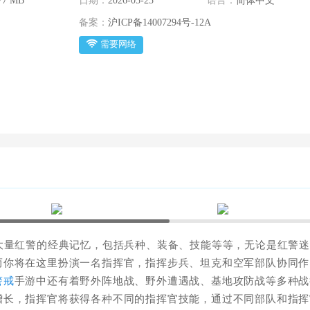
77 MB
日期：
2026-05-25
语言：
简体中文
备案：
沪ICP备14007294号-12A
需要网络
大量红警的经典记忆，包括兵种、装备、技能等等，无论是红警
而你将在这里扮演一名指挥官，指挥步兵、坦克和空军部队协同作
警戒
手游中还有着野外阵地战、野外遭遇战、基地攻防战等多种战
增长，指挥官将获得各种不同的指挥官技能，通过不同部队和指挥