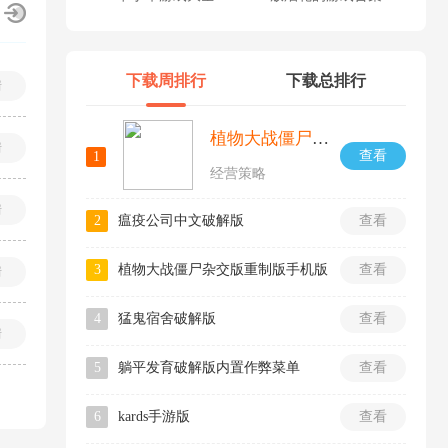
下载周排行
下载总排行
情
植物大战僵尸融合版手机版
情
查看
1
经营策略
情
2
瘟疫公司中文破解版
查看
3
植物大战僵尸杂交版重制版手机版
查看
情
4
猛鬼宿舍破解版
查看
情
5
躺平发育破解版内置作弊菜单
查看
6
kards手游版
查看