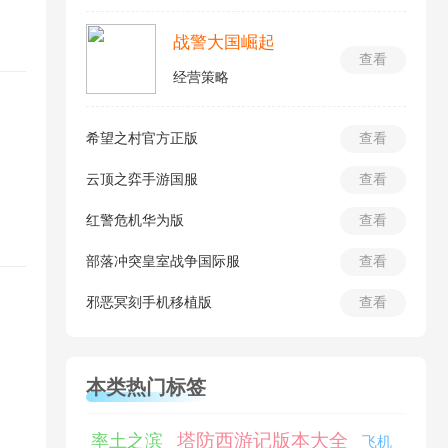
战警大国崛起
查看
经营策略
希望之村官方正版
查看
云顶之弈手游国服
查看
红警危机华为版
查看
部落冲突皇室战争国际服
查看
邪恶冥刻手机移植版
查看
本类热门标签
塔防西游记版本大全
率土之滨
飞机