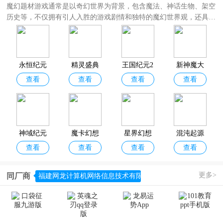
魔幻题材游戏通常是以奇幻世界为背景，包含魔法、神话生物、架空
历史等，不仅拥有引人入胜的游戏剧情和独特的魔幻世界观，还具备
精美的画面和丰富的玩法，让玩家能够沉浸其中，享受无尽的魔幻冒
险之旅。
魔幻游戏排行榜前十名
是根据应用市场下载量，评分用户口碑等因素
综合整理制作而成的榜单，仅供参考！其中包括
王国纪元、魔域口袋
永恒纪元
精灵盛典
王国纪元2
新神魔大
版、魔卡幻想、神域纪元、奇迹之剑、星界幻想、混沌起源、新神魔
查看
查看
查看
查看
手游官方
黎明
026最新版
陆手游
大陆、永恒纪元、精灵盛典黎明
，无论你是资深玩家还是新手探索
者，这里定能找到满足你幻想的游戏之作。即刻加入，体验一场视觉
版
与心灵的奇妙之旅！
神域纪元
魔卡幻想
星界幻想
混沌起源
查看
查看
查看
查看
最新版
更多>
同厂商
福建网龙计算机网络信息技术有限公司
奇迹之剑
魔域口袋
查看
查看
正版手游
版官方正