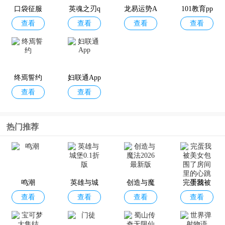
式版
口袋征服
英魂之刃q
龙易运势A
101教育pp
查看
查看
查看
查看
九游版
q登录版
pp
t手机版
终焉誓约
妇联通App
查看
查看
热门推荐
鸣潮
英雄与城
创造与魔
完蛋我被
查看
查看
查看
查看
堡0.1折版
法2026最
美女包围
新版
了房间里