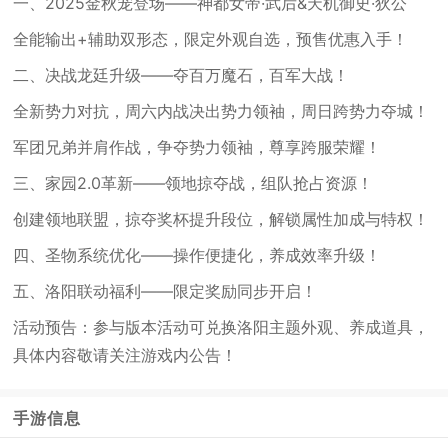
一、2025金秋宠登场——神都女帝·武后&天机御史·狄公
全能输出+辅助双形态，限定外观自选，预售优惠入手！
二、决战龙廷升级——夺百万魔石，百军大战！
全新势力对抗，周六内战决出势力领袖，周日跨势力夺城！
军团兄弟并肩作战，争夺势力领袖，尊享跨服荣耀！
三、家园2.0革新——领地掠夺战，组队抢占资源！
创建领地联盟，掠夺奖杯提升段位，解锁属性加成与特权！
四、圣物系统优化——操作便捷化，养成效率升级！
五、洛阳联动福利——限定奖励同步开启！
活动预告：参与版本活动可兑换洛阳主题外观、养成道具，
具体内容敬请关注游戏内公告！
手游信息