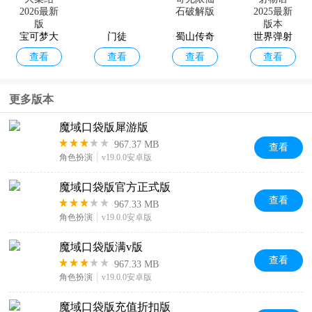
的心跳手
游
宝可梦大
门徒
蜀山传奇
世界弹射
查看
查看
查看
查看
集结2026
无限仙石
物语2025
最新版
破解版
最新版本
更多版本
魔域口袋版犀游版
967.37 MB
查看
角色扮演
v19.0.0安卓版
魔域口袋版官方正式版
查看
967.33 MB
角色扮演
v19.0.0安卓版
魔域口袋版满v版
查看
967.33 MB
角色扮演
v19.0.0安卓版
魔域口袋版充值折扣版