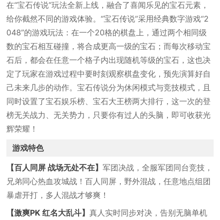
在“宝石传说”玩法全新上线，融合了喜闻乐见的宝石元素，
给你截然不同的游戏体验。“宝石传说”采用经典数字游戏“2
048”的游戏玩法：在一个20格的棋盘上，通过两个相同级
数的宝石相互碰撞，将合成更高一级的宝石；而每次移动宝
石后，都会在任意一个格子内出现随机等级的宝石，这也决
定了玩家在游戏过程中要时刻观察棋盘变化，预先演算好自
己未来几步的动作。宝石传说分为休闲模式与竞技模式，且
同时设置了宝石娱乐榜、宝石大王榜两大排行，这一次的登
榜无关战力、无关势力，只要你有过人的头脑，即可收获光
辉荣耀！
游戏特色
【百人同屏 战场无处不在】
军团决战，全服军团同台竞技，
兄弟同心热血攻城战！百人同屏，野外混战，任意地点组团
暴虐开打，多人混战才够爽！
【激爽PK 红名大乱斗】
真人实时同步对决，告别无脑单机