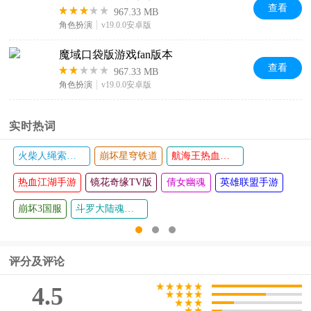
查看
967.33 MB
角色扮演
v19.0.0安卓版
魔域口袋版游戏fan版本
查看
967.33 MB
角色扮演
v19.0.0安卓版
实时热词
火柴人绳索英雄
崩坏星穹铁道
航海王热血航线
热血江湖手游
镜花奇缘TV版
倩女幽魂
英雄联盟手游
崩坏3国服
斗罗大陆魂师对决手游
评分及评论
4.5