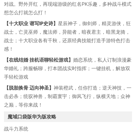
对战。野外开红，再现端游级的红名PK乐趣，多种战斗模式
想怎么打就怎么打！
【十大职业 谱写IP史诗】
星辰神子，御剑师，精灵游侠，狂
战士，亡灵巫师，魔法师，异能者，暗夜君主，暗黑龙骑，
战士；十大职业各有千秋，还原经典技能打造手游特色打击
感！
【在线结婚 挂机语聊轻松游戏】
婚恋系统，私人订制浪漫豪
华婚礼；跨服畅聊，打本团战实时指挥；一键挂机，解放双
手轻松游戏
【脱胎换骨 迈向神圣】
神装橙武，任你打造；逆天神技，一
击必杀；统驭神兽，制霸寰宇；御风飞行，纵横天地；众神
之巅，等你来战！
魔域口袋版华为版攻略
战斗力系统