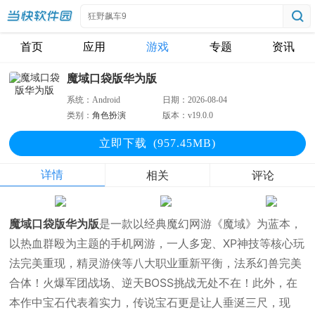
首页
应用
游戏
专题
资讯
魔域口袋版华为版
系统：
Android
日期：
2026-08-04
类别：
角色扮演
版本：
v19.0.0
立即下
载
(957.45MB)
详情
相关
评论
魔域口袋版华为版
是一款以经典魔幻网游《魔域》为蓝本，
以热血群殴为主题的手机网游，一人多宠、XP神技等核心玩
法完美重现，精灵游侠等八大职业重新平衡，法系幻兽完美
合体！火爆军团战场、逆天BOSS挑战无处不在！此外，在
本作中宝石代表着实力，传说宝石更是让人垂涎三尺，现