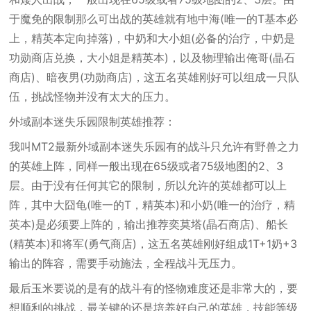
于魔免的限制那么可出战的英雄就有地中海(唯一的T基本必
上，精英本定向掉落)，中奶和大小姐(必备的治疗，中奶是
功勋商店兑换，大小姐是精英本)，以及物理输出俺哥(晶石
商店)、暗夜男(功勋商店)，这五名英雄刚好可以组成一只队
伍，挑战怪物并没有太大的压力。
外域副本迷失乐园限制英雄推荐：
我叫MT2最新外域副本迷失乐园有的战斗只允许有野兽之力
的英雄上阵，同样一般出现在65级或者75级地图的2、3
层。由于没有任何其它的限制，所以允许的英雄都可以上
阵，其中大囧龟(唯一的T，精英本)和小奶(唯一的治疗，精
英本)是必须要上阵的，输出推荐奕莫塔(晶石商店)、船长
(精英本)和将军(勇气商店)，这五名英雄刚好组成1T+1奶+3
输出的阵容，需要手动施法，全程战斗无压力。
最后玉米要说的是有的战斗有的怪物难度还是非常大的，要
想顺利的挑战，最关键的还是培养好自己的英雄，技能等级