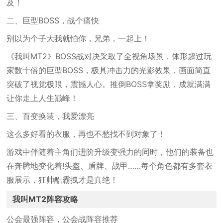
及！
二、巨型BOSS，战个痛快
别以为个子大我就怕你，兄弟，一起上！
《我叫MT2》BOSS战对决采取了全视角场景，体形超过玩
家数十倍的巨型BOSS，极具冲击力的光影效果，画面简直
突破了视觉极限，震撼人心。推倒BOSS拿奖励，成就满满
让你走上人生巅峰！
三、百变换装，我爱漂亮
这么多好看的衣服，再也不愁找不到对象了！
游戏中伴随着主角们进阶升级变强力的同时，他们的装备也
在奔腾地变化着!头盔、盾牌、战甲……每个角色都有多套衣
服展示，狂帅酷霸拽才是真绝！
我叫MT2阵容攻略
公会最强阵容，公会战阵容推荐