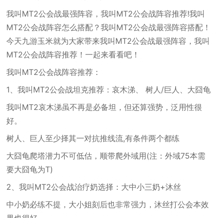
我叫MT2公会战最强阵容，我叫MT2公会战阵容推荐!我叫
MT2公会战阵容怎么搭配？我叫MT2公会战最强阵容搭配！
今天九游玉米就为大家带来我叫MT2公会战最强阵容，我叫
MT2公会战阵容推荐！一起来看看吧！
我叫MT2公会战阵容推荐：
1、我叫MT2公会战坦克推荐：哀木涕、 树人/巨人、大囧龟
我叫MT2哀木涕虽不再是必备坦，但还算强势，泛用性很
好。
树人、巨人至少择其一对抗推线流,有条件两个都练
大囧龟爬塔潜力不可低估，顺带爬外域用(注：外域75本需
要大囧龟为T)
2、我叫MT2公会战治疗奶选择：大中小三奶+沐丝
中小奶必练不提，大小姐刻后也非常强力，沐丝打公会本效