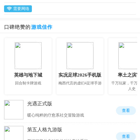
需要网络
口碑绝赞的
游戏佳作
英雄与地下城
实况足球2026手机版
率土之滨
回合制卡牌游戏
梅西代言的虚幻4足球手游
千万玩家，千万
人史
光遇正式版
查看
暖心纯粹的疗愈系社交冒险游戏
第五人格九游版
查看