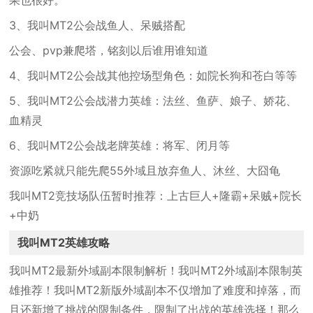
果也很好。
3、我叫MT2公会战鱼人、呆贼搭配
公会、pvp兼爬塔，铭刻以后谁用谁知道
4、我叫MT2公会战其他控场型角色：如院长狗和苍白等等
5、我叫MT2公会战潜力英雄：法丝、鱼萨、娘子、娇花、
血精灵
6、我叫MT2公会战老牌英雄：将军、闭月等
资源吃紧就只能先爬55外域且放弃鱼人、沐丝、大囧龟
我叫MT2竞技场队伍暂时推荐：上古巨人+隆霸+呆贼+院长
+中奶
我叫MT2英雄攻略
我叫MT2最新外域副本限制解析！我叫MT2外域副本限制英
雄推荐！我叫MT2新版外域副本不仅增加了难度和掉落，而
且还新增了挑战的限制条件，限制了出战的英雄选择！那么