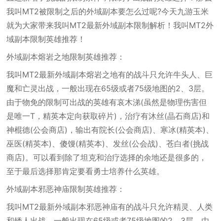
我叫MT2被限制之后的外域副本要怎么过呢?今天九游玉米
就为大家带来我叫MT2最新外域副本限制解析！我叫MT2外
域副本限制英雄推荐！
外域副本熔岩之地限制英雄推荐：
我叫MT2最新外域副本熔岩之地有的战斗只允许牛头人、巨
魔和亡灵出战，一般出现在65级或者75级地图的2、3层。
由于物免的限制可出战的英雄有哀木涕(虽然是物理伤害但
是唯一T，精英本定向获取碎片)，治疗有沐丝(晶石商店)和
神棍德(公会商店)，输出有院长(公会商店)、寒冰(精英本)、
巫医(精英本)、傻馒(精英本)、发丝(公会战)、苍白者(挑战
商店)。可以看到除了坦克和治疗选择的余地还是很多的，
至于最后选择那肯定要看勇士培养什么英雄。
外域副本邪恶神庙限制英雄推荐：
我叫MT2最新外域副本邪恶神庙有的战斗只允许精灵、人类
和矮人出战，一般出现在65级或者75级地图的2、3层。由