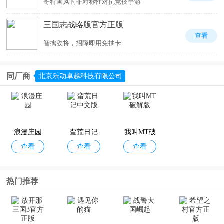
哥特画风的非对称性对抗竞技手游
三国志战略版官方正版
查看
智擒敌将，招降即用免抽卡
同厂商
北京乐动卓越科技有限公司
浪漫庄园
蛮荒日记
我叫MT破
查看
查看
查看
中文版
解版
热门推荐