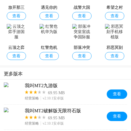
放开那三
遇见你的
战警大国
希望之村
查看
查看
查看
查看
国3官方正
猫
崛起
官方正版
版
云顶之弈
红警危机
部落冲突
邪恶冥刻
查看
查看
查看
查看
手游国服
华为版
皇室战争
手机移植
国际服
版
更多版本
我叫MT2九游版
69.95 MB
查看
经营策略
v2.10.1安卓版
我叫MT2破解版无限符石版
查看
69.95 MB
经营策略
v2.10.1安卓版